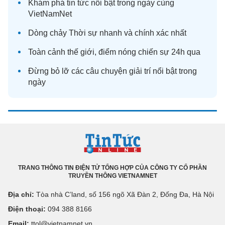
Khám phá
tin tức
nổi bật trong ngày cùng
VietNamNet
Dòng chảy
Thời sự
nhanh và chính xác nhất
Toàn cảnh
thế giới
, điểm nóng chiến sự 24h qua
Đừng bỏ lỡ các câu chuyện
giải trí
nổi bật trong
ngày
TRANG THÔNG TIN ĐIỆN TỬ TỔNG HỢP CỦA CÔNG TY CỔ PHẦN
TRUYỀN THÔNG VIETNAMNET
Địa chỉ:
Tòa nhà C’land, số 156 ngõ Xã Đàn 2, Đống Đa, Hà Nội
Điện thoại:
094 388 8166
Email:
ttol@vietnamnet.vn