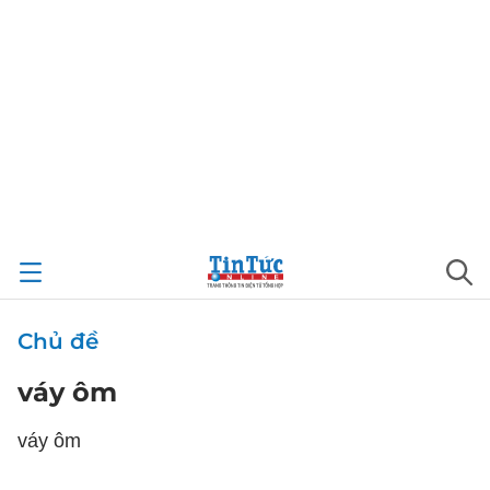
Chủ đề
váy ôm
váy ôm