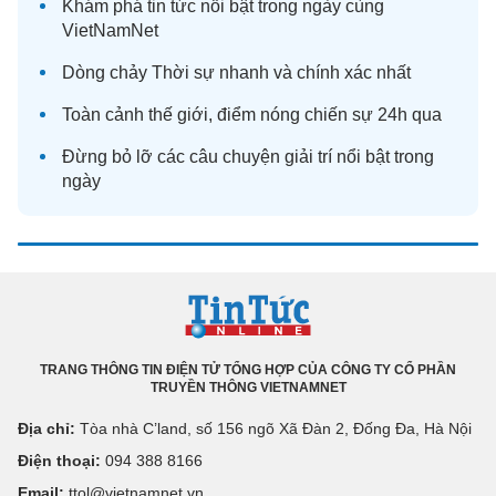
Khám phá
tin tức
nổi bật trong ngày cùng
VietNamNet
Dòng chảy
Thời sự
nhanh và chính xác nhất
Toàn cảnh
thế giới
, điểm nóng chiến sự 24h qua
Đừng bỏ lỡ các câu chuyện
giải trí
nổi bật trong
ngày
TRANG THÔNG TIN ĐIỆN TỬ TỔNG HỢP CỦA CÔNG TY CỔ PHẦN
TRUYỀN THÔNG VIETNAMNET
Địa chỉ:
Tòa nhà C’land, số 156 ngõ Xã Đàn 2, Đống Đa, Hà Nội
Điện thoại:
094 388 8166
Email:
ttol@vietnamnet.vn