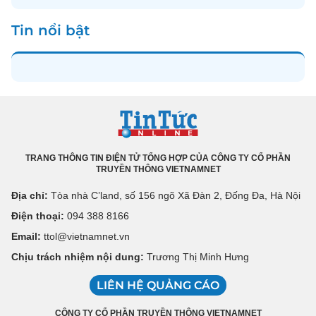
Tin nổi bật
TRANG THÔNG TIN ĐIỆN TỬ TỔNG HỢP CỦA CÔNG TY CỔ PHẦN
TRUYỀN THÔNG VIETNAMNET
Địa chỉ:
Tòa nhà C’land, số 156 ngõ Xã Đàn 2, Đống Đa, Hà Nội
Điện thoại:
094 388 8166
Email:
ttol@vietnamnet.vn
Chịu trách nhiệm nội dung:
Trương Thị Minh Hưng
LIÊN HỆ QUẢNG CÁO
CÔNG TY CỔ PHẦN TRUYỀN THÔNG VIETNAMNET