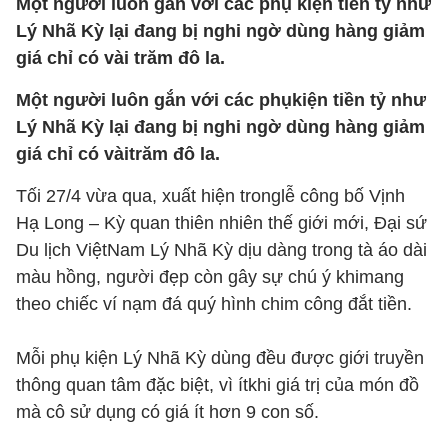
Một người luôn gắn với các phụ kiện tiền tỷ như
Lý Nhã Kỳ lại đang bị nghi ngờ dùng hàng giảm
giá chỉ có vài trăm đô la.
Một người luôn gắn với các phụkiện tiền tỷ như
Lý Nhã Kỳ lại đang bị nghi ngờ dùng hàng giảm
giá chỉ có vàitrăm đô la.
Tối 27/4 vừa qua, xuất hiện tronglễ công bố Vịnh
Hạ Long – Kỳ quan thiên nhiên thế giới mới, Đại sứ
Du lịch ViệtNam Lý Nhã Kỳ dịu dàng trong tà áo dài
màu hồng, người đẹp còn gây sự chú ý khimang
theo chiếc ví nạm đá quý hình chim công đắt tiền.
Mỗi phụ kiện Lý Nhã Kỳ dùng đều được giới truyền
thông quan tâm đặc biệt, vì ítkhi giá trị của món đồ
mà cô sử dụng có giá ít hơn 9 con số.