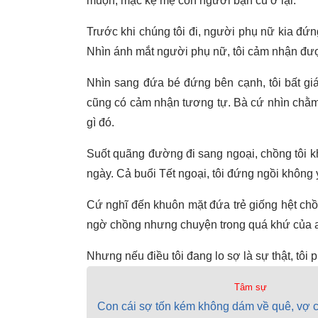
muộn, mặc kệ mẹ con người bạn cũ ở lại.
Trước khi chúng tôi đi, người phụ nữ kia đứn
Nhìn ánh mắt người phụ nữ, tôi cảm nhận được,
Nhìn sang đứa bé đứng bên cạnh, tôi bất giá
cũng có cảm nhận tương tự. Bà cứ nhìn chằm 
gì đó.
Suốt quãng đường đi sang ngoại, chồng tôi k
ngày. Cả buổi Tết ngoại, tôi đứng ngồi không 
Cứ nghĩ đến khuôn mặt đứa trẻ giống hệt chồng
ngờ chồng nhưng chuyện trong quá khứ của an
Nhưng nếu điều tôi đang lo sợ là sự thật, tôi
Tâm sự
Con cái sợ tốn kém không dám về quê, vợ c