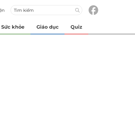
iện
Sức khỏe
Giáo dục
Quiz