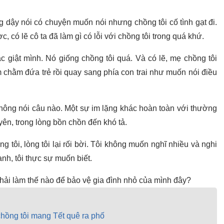
g dậy nói có chuyện muốn nói nhưng chồng tôi cố tình gạt đi.
 có lẽ cô ta đã làm gì có lỗi với chồng tôi trong quá khứ.
c giật mình. Nó giống chồng tôi quá. Và có lẽ, mẹ chồng tôi
chằm đứa trẻ rồi quay sang phía con trai như muốn nói điều
hông nói câu nào. Một sự im lặng khác hoàn toàn với thường
yên, trong lòng bồn chồn đến khó tả.
 tôi, lòng tôi lại rối bời. Tôi không muốn nghĩ nhiều và nghi
h, tôi thực sự muốn biết.
 phải làm thế nào để bảo vệ gia đình nhỏ của mình đây?
hồng tôi mang Tết quê ra phố