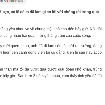
ợc, có lẽ cô ta đã làm gì có lỗi với chồng tôi trong quá
 chồng yêu nhau và về chung một nhà cho đến bây giờ. Nói dài
ôi cùng nhau trải qua những thăng trầm của cuộc sống.
ày mới quen nhau, anh đã đi làm còn tôi mới ra trường, đang
ời luôn bên cạnh động viên tôi cố gắng, kiên trì sau này ắt có
nh thần mà tôi đã vượt qua được giai đoạn khó khăn, trúng
lúc bấy giờ. Sau hơn 2 năm yêu nhau, cảm thấy tình yêu đã đủ