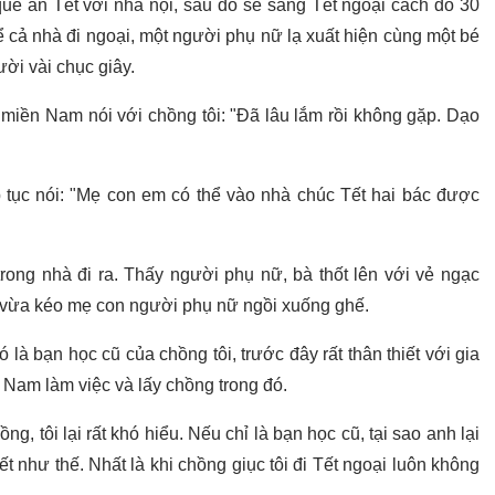
uê ăn Tết với nhà nội, sau đó sẽ sang Tết ngoại cách đó 30
 cả nhà đi ngoại, một người phụ nữ lạ xuất hiện cùng một bé
ười vài chục giây.
 miền Nam nói với chồng tôi: "Đã lâu lắm rồi không gặp. Dạo
p tục nói: "Mẹ con em có thể vào nhà chúc Tết hai bác được
trong nhà đi ra. Thấy người phụ nữ, bà thốt lên với vẻ ngạc
à vừa kéo mẹ con người phụ nữ ngồi xuống ghế.
 là bạn học cũ của chồng tôi, trước đây rất thân thiết với gia
 Nam làm việc và lấy chồng trong đó.
g, tôi lại rất khó hiểu. Nếu chỉ là bạn học cũ, tại sao anh lại
ết như thế. Nhất là khi chồng giục tôi đi Tết ngoại luôn không