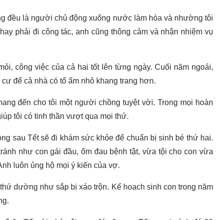
ồng đều là người chủ động xuống nước làm hòa và nhường tôi
i hay phải đi công tác, anh cũng thông cảm và nhận nhiệm vụ
ỏi, công việc của cả hai tốt lên từng ngày. Cuối năm ngoái,
 cư để cả nhà có tổ ấm nhỏ khang trang hơn.
mang đến cho tôi một người chồng tuyệt vời. Trong mọi hoàn
úp tôi có tinh thần vượt qua mọi thứ.
ồng sau Tết sẽ đi khám sức khỏe để chuẩn bị sinh bé thứ hai.
ránh như con gái đầu, ốm đau bệnh tật, vừa tội cho con vừa
 Anh luôn ủng hộ mọi ý kiến của vợ.
thứ dường như sắp bị xáo trộn. Kế hoạch sinh con trong năm
ng.