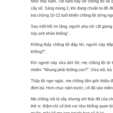
Như mọi năm, Tết năm nay vợ chồng tôi về q
cây số. Sáng mùng 2, khi đang chuẩn bị đồ để
trai chừng 10-12 tuổi khiến chồng tôi sững ng
Sau một hồi im lặng, người phụ nữ cất giọng
này anh khỏe không".
Không thấy chồng tôi đáp lời, người này tiế
không?".
Khi người này vừa dứt lời, mẹ chồng tôi từ 
nhiên: "Nhung phải không con?". Vừa nói, b
Thấy tôi ngơ ngác, mẹ chồng liền giới thiệu đó
đình bà. Hơn chục năm trước, cô đã vào miền
Mẹ chồng nói là vậy nhưng với thái độ của chồn
thờ ơ, thậm chí cố tình coi như không quen bi