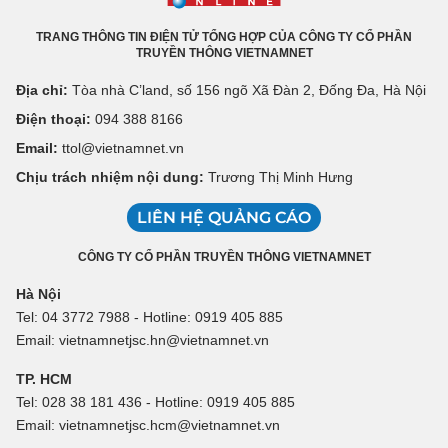
TRANG THÔNG TIN ĐIỆN TỬ TỔNG HỢP CỦA CÔNG TY CỔ PHẦN
TRUYỀN THÔNG VIETNAMNET
Địa chỉ:
Tòa nhà C’land, số 156 ngõ Xã Đàn 2, Đống Đa, Hà Nội
Điện thoại:
094 388 8166
Email:
ttol@vietnamnet.vn
Chịu trách nhiệm nội dung:
Trương Thị Minh Hưng
LIÊN HỆ QUẢNG CÁO
CÔNG TY CỔ PHẦN TRUYỀN THÔNG VIETNAMNET
Hà Nội
Tel: 04 3772 7988 - Hotline: 0919 405 885
Email: vietnamnetjsc.hn@vietnamnet.vn
TP. HCM
Tel: 028 38 181 436 - Hotline: 0919 405 885
Email: vietnamnetjsc.hcm@vietnamnet.vn