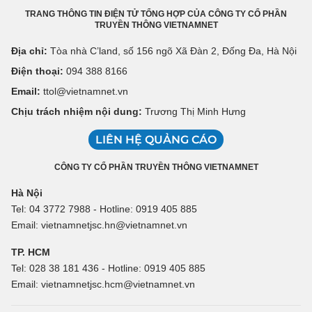
TRANG THÔNG TIN ĐIỆN TỬ TỔNG HỢP CỦA CÔNG TY CỔ PHẦN
TRUYỀN THÔNG VIETNAMNET
Địa chỉ:
Tòa nhà C’land, số 156 ngõ Xã Đàn 2, Đống Đa, Hà Nội
Điện thoại:
094 388 8166
Email:
ttol@vietnamnet.vn
Chịu trách nhiệm nội dung:
Trương Thị Minh Hưng
LIÊN HỆ QUẢNG CÁO
CÔNG TY CỔ PHẦN TRUYỀN THÔNG VIETNAMNET
Hà Nội
Tel: 04 3772 7988 - Hotline: 0919 405 885
Email: vietnamnetjsc.hn@vietnamnet.vn
TP. HCM
Tel: 028 38 181 436 - Hotline: 0919 405 885
Email: vietnamnetjsc.hcm@vietnamnet.vn