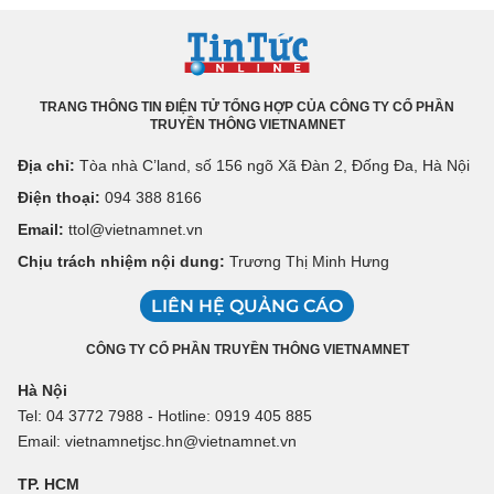
TRANG THÔNG TIN ĐIỆN TỬ TỔNG HỢP CỦA CÔNG TY CỔ PHẦN
TRUYỀN THÔNG VIETNAMNET
Địa chỉ:
Tòa nhà C’land, số 156 ngõ Xã Đàn 2, Đống Đa, Hà Nội
Điện thoại:
094 388 8166
Email:
ttol@vietnamnet.vn
Chịu trách nhiệm nội dung:
Trương Thị Minh Hưng
LIÊN HỆ QUẢNG CÁO
CÔNG TY CỔ PHẦN TRUYỀN THÔNG VIETNAMNET
Hà Nội
Tel: 04 3772 7988 - Hotline: 0919 405 885
Email: vietnamnetjsc.hn@vietnamnet.vn
TP. HCM