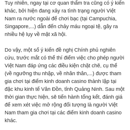
Tuy nhiên, ngay tại cơ quan thẩm tra cũng có ý kiến
khác, bởi hiện đang xảy ra tình trạng người Việt
Nam ra nước ngoài để chơi bạc (tại Campuchia,
Singapore,...) dẫn đến chảy máu ngoại tệ, gây ra
nhiều hệ lụy về mặt xã hội.
Do vậy, một số ý kiến đề nghị Chính phủ nghiên
cứu, trước mắt có thể thí điểm việc cho phép người
Việt Nam đáp ứng các điều kiện chặt chẽ, cụ thể
(về ngưỡng thu nhập, về nhân thân,...) được tham
gia chơi tại điểm kinh doanh casino thành lập tại
đặc khu kinh tế Vân Đồn, tỉnh Quảng Ninh. Sau một
thời gian thực hiện, sẽ tiến hành tổng kết, đánh giá
để xem xét việc mở rộng đối tượng là người Việt
Nam tham gia chơi tại các điểm kinh doanh casino
khác.