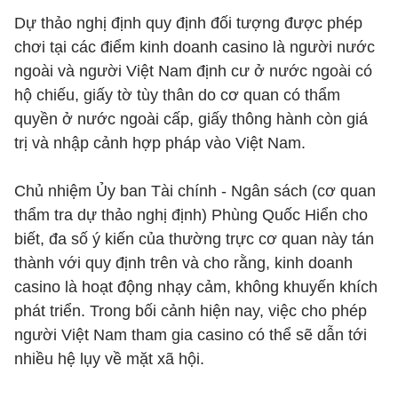
Dự thảo nghị định quy định đối tượng được phép
chơi tại các điểm kinh doanh casino là người nước
ngoài và người Việt Nam định cư ở nước ngoài có
hộ chiếu, giấy tờ tùy thân do cơ quan có thẩm
quyền ở nước ngoài cấp, giấy thông hành còn giá
trị và nhập cảnh hợp pháp vào Việt Nam.
Chủ nhiệm Ủy ban Tài chính - Ngân sách (cơ quan
thẩm tra dự thảo nghị định) Phùng Quốc Hiển cho
biết, đa số ý kiến của thường trực cơ quan này tán
thành với quy định trên và cho rằng, kinh doanh
casino là hoạt động nhạy cảm, không khuyến khích
phát triển. Trong bối cảnh hiện nay, việc cho phép
người Việt Nam tham gia casino có thể sẽ dẫn tới
nhiều hệ lụy về mặt xã hội.