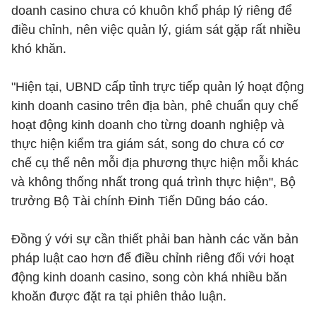
doanh casino chưa có khuôn khổ pháp lý riêng để
điều chỉnh, nên việc quản lý, giám sát gặp rất nhiều
khó khăn.
"Hiện tại, UBND cấp tỉnh trực tiếp quản lý hoạt động
kinh doanh casino trên địa bàn, phê chuẩn quy chế
hoạt động kinh doanh cho từng doanh nghiệp và
thực hiện kiểm tra giám sát, song do chưa có cơ
chế cụ thể nên mỗi địa phương thực hiện mỗi khác
và không thống nhất trong quá trình thực hiện", Bộ
trưởng Bộ Tài chính Đinh Tiến Dũng báo cáo.
Đồng ý với sự cần thiết phải ban hành các văn bản
pháp luật cao hơn để điều chỉnh riêng đối với hoạt
động kinh doanh casino, song còn khá nhiều băn
khoăn được đặt ra tại phiên thảo luận.