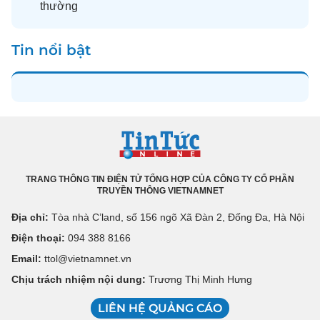
thường
Tin nổi bật
TRANG THÔNG TIN ĐIỆN TỬ TỔNG HỢP CỦA CÔNG TY CỔ PHẦN
TRUYỀN THÔNG VIETNAMNET
Địa chỉ:
Tòa nhà C’land, số 156 ngõ Xã Đàn 2, Đống Đa, Hà Nội
Điện thoại:
094 388 8166
Email:
ttol@vietnamnet.vn
Chịu trách nhiệm nội dung:
Trương Thị Minh Hưng
LIÊN HỆ QUẢNG CÁO