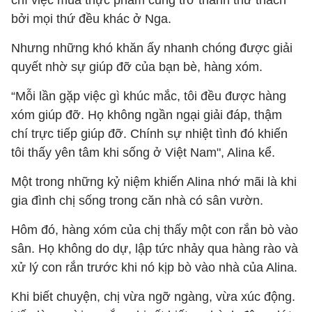
chí việc mua thực phẩm cũng trở thành thử thách
bởi mọi thứ đều khác ở Nga.
Nhưng những khó khăn ấy nhanh chóng được giải
quyết nhờ sự giúp đỡ của bạn bè, hàng xóm.
“Mỗi lần gặp việc gì khúc mắc, tôi đều được hàng
xóm giúp đỡ. Họ không ngần ngại giải đáp, thậm
chí trực tiếp giúp đỡ. Chính sự nhiệt tình đó khiến
tôi thấy yên tâm khi sống ở Việt Nam", Alina kể.
Một trong những kỷ niệm khiến Alina nhớ mãi là khi
gia đình chị sống trong căn nhà có sân vườn.
Hôm đó, hàng xóm của chị thấy một con rắn bò vào
sân. Họ không do dự, lập tức nhảy qua hàng rào và
xử lý con rắn trước khi nó kịp bò vào nhà của Alina.
Khi biết chuyện, chị vừa ngỡ ngàng, vừa xúc động.