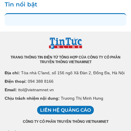
Tin nổi bật
TRANG THÔNG TIN ĐIỆN TỬ TỔNG HỢP CỦA CÔNG TY CỔ PHẦN
TRUYỀN THÔNG VIETNAMNET
Địa chỉ:
Tòa nhà C’land, số 156 ngõ Xã Đàn 2, Đống Đa, Hà Nội
Điện thoại:
094 388 8166
Email:
ttol@vietnamnet.vn
Chịu trách nhiệm nội dung:
Trương Thị Minh Hưng
LIÊN HỆ QUẢNG CÁO
CÔNG TY CỔ PHẦN TRUYỀN THÔNG VIETNAMNET