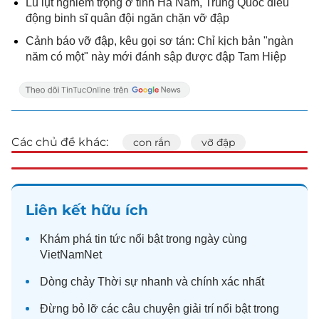
Lũ lụt nghiêm trọng ở tỉnh Hà Nam, Trung Quốc điều
động binh sĩ quân đội ngăn chặn vỡ đập
Cảnh báo vỡ đập, kêu gọi sơ tán: Chỉ kịch bản "ngàn
năm có một" này mới đánh sập được đập Tam Hiệp
Các chủ đề khác:
con rắn
vỡ đập
Liên kết hữu ích
Khám phá
tin tức
nổi bật trong ngày cùng
VietNamNet
Dòng chảy
Thời sự
nhanh và chính xác nhất
Đừng bỏ lỡ các câu chuyện
giải trí
nổi bật trong