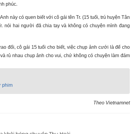
nh phúc.
nh này có quen biết với cô gái tên Tr. (15 tuổi, trú huyện Tân
Tr. nói hai người đã chia tay và không có chuyện mình đang
 đổi, cô gái 15 tuổi cho biết, việc chụp ảnh cưới là để cho
m và rủ nhau chụp ảnh cho vui, chứ không có chuyện làm đám
ư phim
Theo Vietnamnet
oa khôi bóng chuyền Thu Hoài