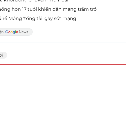
hồng hơn 17 tuổi khiến dân mạng trầm trồ
 rể Mông 'tổng tài' gây sốt mạng
ới