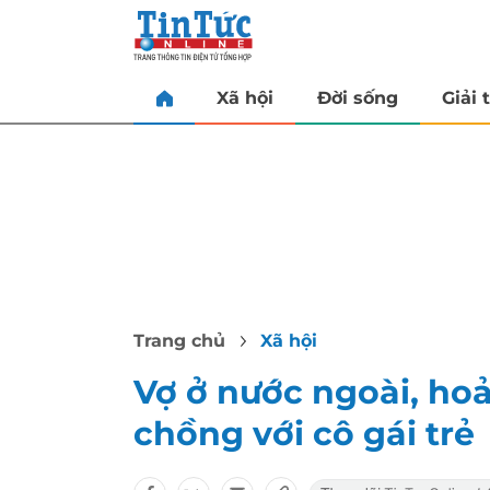
Xã hội
Đời sống
Giải t
Trang chủ
Xã hội
Vợ ở nước ngoài, ho
chồng với cô gái trẻ