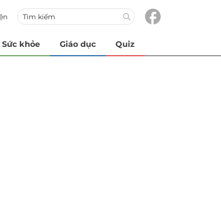
iện
Sức khỏe
Giáo dục
Quiz