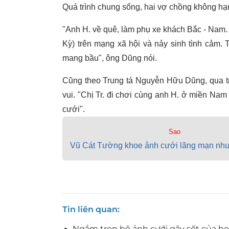
Quá trình chung sống, hai vợ chồng không hạ
"Anh H. về quê, làm phụ xe khách Bắc - Nam. A
Kỳ) trên mạng xã hội và nảy sinh tình cảm. 
mang bầu", ông Dũng nói.
Cũng theo Trung tá Nguyễn Hữu Dũng, qua trao
vui. "Chị Tr. đi chơi cùng anh H. ở miền Na
cưới".
Sao
Vũ Cát Tường khoe ảnh cưới lãng mạn nh
Tin liên quan
Ngắm trọn bộ ảnh cưới gây sốt của h