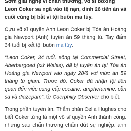
Sớm giải nghệ vì chấn thương, võ sĩ boxing
Leon Coker sa ngã vào tệ nạn, dính 26 tiền án và
cuối cùng bị bắt vì tội buôn ma túy.
Cựu võ sĩ quyền Anh Leon Coker bị Tòa án Hoàng
gia Newport (Anh) tuyên án 59 tháng tù. Tay đấm
34 tuổi bị kết tội buôn
ma túy
.
“Leon Coker, 34 tuổi, sống tại Commercial Street,
Aberbargoed (xứ Wales), đã bị tuyên án tại Tòa án
Hoàng gia Newport vào ngày 28/8 với mức án 59
tháng tù giam. Trước đó, Coker đã nhận tội liên
quan đến việc cung cấp cocaine, amphetamine, cần
sa và diazepam”
, tờ
Caerphilly Observer
cho biết.
Trong phần tuyên án, Thẩm phán Celia Hughes cho
biết Coker từng là một võ sĩ quyền Anh thành công,
nhưng sau chấn thương chấm dứt sự nghiệp, anh