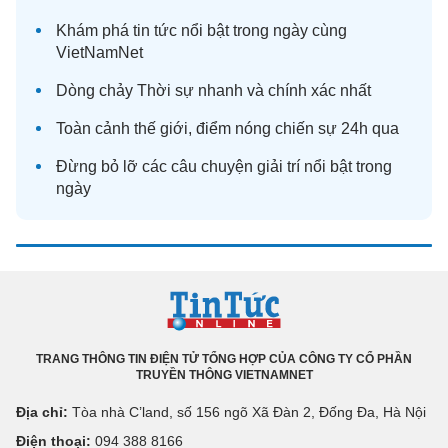
Khám phá
tin tức
nổi bật trong ngày cùng
VietNamNet
Dòng chảy
Thời sự
nhanh và chính xác nhất
Toàn cảnh
thế giới
, điểm nóng chiến sự 24h qua
Đừng bỏ lỡ các câu chuyện
giải trí
nổi bật trong
ngày
TRANG THÔNG TIN ĐIỆN TỬ TỔNG HỢP CỦA CÔNG TY CỔ PHẦN
TRUYỀN THÔNG VIETNAMNET
Địa chỉ:
Tòa nhà C’land, số 156 ngõ Xã Đàn 2, Đống Đa, Hà Nội
Điện thoại:
094 388 8166