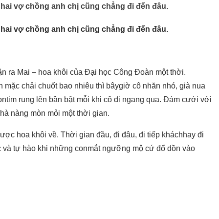
hai vợ chồng anh chị cũng chẳng đi đến đâu.
hai vợ chồng anh chị cũng chẳng đi đến đâu.
ận ra Mai – hoa khôi của Đại học Công Đoàn một thời.
 ăn mặc chải chuốt bao nhiêu thì bâygiờ cô nhăn nhó, già nua
contim rung lên bần bật mỗi khi cô đi ngang qua. Đám cưới với
nhà nàng mòn mỏi một thời gian.
ược hoa khôi về. Thời gian đầu, đi đâu, đi tiếp kháchhay đi
úc và tự hào khi những conmắt ngưỡng mộ cứ đổ dồn vào