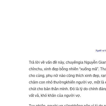
Người vợ h
Trả lời về vấn đề này, chuyêngia Nguyễn Gian
chỉnchu, xinh đẹp bỗng nhiên “xuống mã”. Tha
cho cùng, phụ nữ nào cũng thích xinh đẹp, rạn
chăm con nhỏ thườngkhiến người vợ, một là 
chút cho bản thân mình. Đó là lý do chính đá
vất vả, khó khăn của người vợ.
Tuy nhiên, người vợ cũngkhông nên vì lý do 