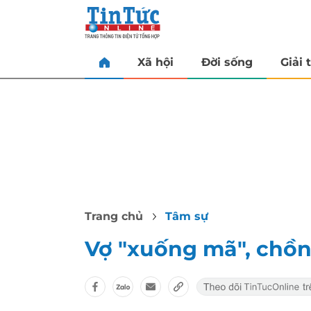
Xã hội
Đời sống
Giải t
Trang chủ
Tâm sự
Vợ "xuống mã", chồn