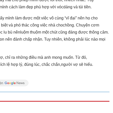
ình cách làm đẹp phù hợp với vócdáng và túi tiền.
ấy mình làm được một việc vô cùng “vĩ đại” nên họ cho
biệt và phó thác công việc nhà chochồng. Chuyện cơm
iệc lu bù nênluộm thuộm một chút cũng đáng được thông cảm.
on nên đành chấp nhận. Tuy nhiên, không phải lúc nào mọi
i vợ, chỉ ra những điều mà anh mong muốn. Từ đó,
ích lệ hợp lý, đúng lúc, chắc chắn,người vợ sẽ hiểu.