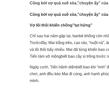
Cũng bởi vợ quá xuề xòa,"chuyện ấy" của 
Cũng bởi vợ quá xuề xòa,"chuyện ấy" của 
Vợ lôi thôi khiến chồng"tụt hứng"
Chỉ sau hai năm gặp lại, bạnbè không còn nh
Trướcđây, Mai trắng trẻo, cao ráo, “nuột nà”,
và lôi thôi bấy nhiêu. Mai đã từng khiến bao 
Tiến làm vỡ mộngbiết bao cây si trồng trước 
Ngày cưới, Tiến hãnh diệnbiết bao khi “rinh” đ
chơi, anh đều kéo Mai đi cùng, anh hạnh ph
mình.