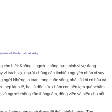
ãy luôn biết làm đẹp trước mặt chồng
g cho biết: Không ít người chồng bực mình vì vợ đang
y vì trách vợ, người chồng cần tìmhiểu nguyên nhân vì suy
g ngời.Những lo toan trong cuộc sống, nhất là khi có bầu và
eo hẹp kinh tế, hai là dồn sức chăm con nên tạm quênchăm
ng và người chồng cần thôngcảm, động viên và hiểu cho nỗi
này mà cho phép mình được lôi thôi, nhếch nhác. Tùy