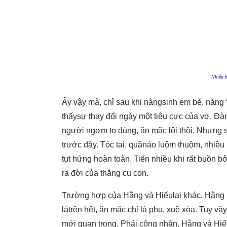
N
hiều 
Ấy vậy mà, chỉ sau khi nàngsinh em bé, nàng
thấysự thay đổi ngày một tiêu cực của vợ. Đành
người ngợm to đùng, ăn mặc lôi thôi. Nhưng 
trước đây. Tóc tai, quầnáo luộm thuộm, nhiề
tụt hứng hoàn toàn. Tiến nhiều khi rất buồn 
ra đời của thằng cu con.
Trường hợp của Hằng và Hiếulại khác. Hằng 
làtrên hết, ăn mặc chỉ là phụ, xuề xòa. Tuy 
mới quan trọng. Phải công nhận, Hằng và Hiế