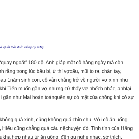
bà vợ lôi thôi khiến chồng cụt hứng
 “quay ngoắt” 180 độ. Anh giáp mặt cô hàng ngày mà còn
 rằng trong lúc bầu bì, ừ thì vợxấu, mũi to ra, chân tay,
sau 1năm sinh con, cô vẫn chẳng trở về người vợ xinh như
u khi Tiến muốn gần vợ nhưng cứ thấy vợ nhếch nhác, anhlại
bởi gần như Mai hoàn toànquên sự có mặt của chồng khi có sự
không quá xinh, cũng không quá chỉn chu. Với cô ăn uống
vậy, Hiếu cũng chẳng quá câu nệchuyện đó. Tính tính của Hằng
ukhá hợp nhau từ ăn uống, đến gu nghe nhạc, sở thích.