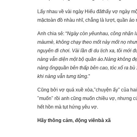
Lấy nhau về vài ngày Hiếu đãthấy vợ ngày một 
mặctoàn đồ nhàu nhĩ, chẳng là lượt, quần áo
Anh chia sẻ: “
Ngày còn yêunhau, công nhận là
màumè, không chạy theo mốt này mốt nọ như
nguyên đi chơi. Vài lần đi du lịch xa, tôi mới
nàng vẫn diện một bộ quần áo.Nàng không đẹp
nàng ốngquần bên thấp bên cao, tóc xổ ra bù x
khi nàng vẫn tưng tửng
.”
Cũng bởi vợ quá xuề xòa,"chuyện ấy" của hai
"muốn" rồi anh cũng muốn chiều vợ, nhưng cứ 
hết hồn mà tụt hứng yêu vợ.
Hãy thông cảm, động viênbà xã