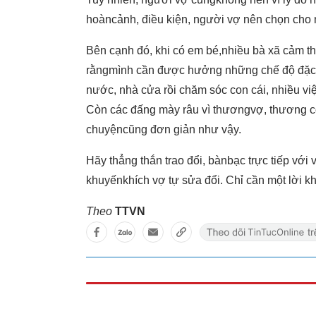
hoàncảnh, điều kiện, người vợ nên chọn cho m
Bên cạnh đó, khi có em bé,nhiều bà xã cảm th
rằngmình cần được hưởng những chế độ đặc 
nước, nhà cửa rồi chăm sóc con cái, nhiều v
Còn các đấng mày râu vì thươngvợ, thương c
chuyệncũng đơn giản như vậy.
Hãy thẳng thắn trao đổi, bànbạc trực tiếp vớ
khuyếnkhích vợ tự sửa đổi. Chỉ cần một lời kh
Theo
TTVN