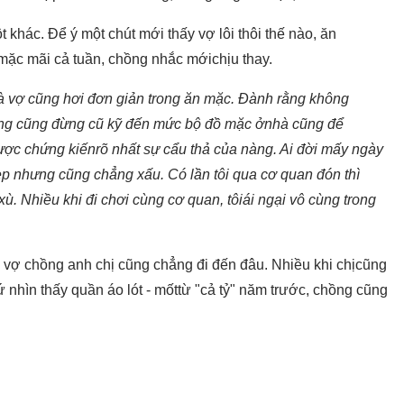
khác. Để ý một chút mới thấy vợ lôi thôi thế nào, ăn
 mặc mãi cả tuần, chồng nhắc mớichịu thay.
 vợ cũng hơi đơn giản trong ăn mặc. Đành rằng không
ng cũng đừng cũ kỹ đến mức bộ đồ mặc ởnhà cũng để
 được chứng kiếnrõ nhất sự cẩu thả của nàng. Ai đời mấy ngày
 nhưng cũng chẳng xấu. Có lần tôi qua cơ quan đón thì
ù. Nhiều khi đi chơi cùng cơ quan, tôiái ngại vô cùng trong
 vợ chồng anh chị cũng chẳng đi đến đâu. Nhiều khi chịcũng
nhìn thấy quần áo lót - mốttừ "cả tỷ" năm trước, chồng cũng