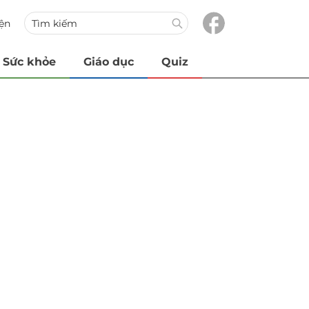
iện
Sức khỏe
Giáo dục
Quiz