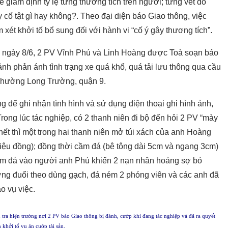
iám định tỷ lệ từng thương tích trên người; từng vết do
y cố tật gì hay không?. Theo đại diện báo Giao thông, việc
ét khởi tố bổ sung đối với hành vi “cố ý gây thương tích”.
h ngày 8/6, 2 PV Vĩnh Phú và Linh Hoàng được Toà soạn báo
ảnh phản ánh tình trạng xe quá khổ, quá tải lưu thông qua cầu
phường Long Trường, quận 9.
để ghi nhận tình hình và sử dụng điện thoại ghi hình ảnh,
Trong lúc tác nghiệp, có 2 thanh niên đi bộ đến hỏi 2 PV “mày
 hết thì một trong hai thanh niên mở túi xách của anh Hoàng
triệu đồng); đồng thời cầm đá (bê tông dài 5cm và ngang 3cm)
ấm đá vào người anh Phú khiến 2 nạn nhân hoảng sợ bỏ
tượng đuổi theo dùng gạch, đá ném 2 phóng viên và các anh đã
o vụ việc.
ra hiện trường nơi 2 PV báo Giao thông bị đánh, cướp khi đang tác nghiệp và đã ra quyết
 khởi tố vụ án cướp tài sản.