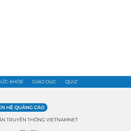
SỨC KHỎE
GIÁO DỤC
QUIZ
ÊN HỆ QUẢNG CÁO
ẦN TRUYỀN THÔNG VIETNAMNET