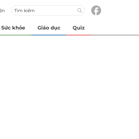
iện
Sức khỏe
Giáo dục
Quiz