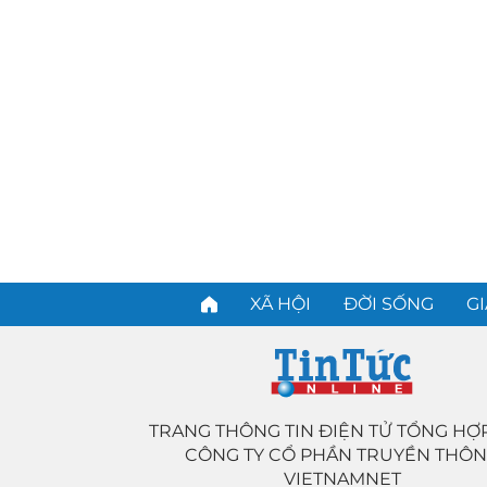
XÃ HỘI
ĐỜI SỐNG
GI
TRANG THÔNG TIN ĐIỆN TỬ TỔNG HỢ
CÔNG TY CỔ PHẦN TRUYỀN THÔ
VIETNAMNET