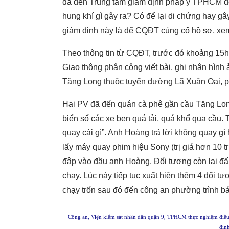
đã đến Trung tâm giám định pháp y TPHCM để g
hung khí gì gây ra? Có để lại di chứng hay gâ
giám định này là để CQĐT củng cố hồ sơ, xem x
Theo thông tin từ CQĐT, trước đó khoảng 15
Giao thông phân công viết bài, ghi nhận hình 
Tăng Long thuộc tuyến đường Lã Xuân Oai, 
Hai PV đã đến quán cà phê gần cầu Tăng Long 
biển số các xe ben quá tải, quá khổ qua cầu. 
quay cái gì”. Anh Hoàng trả lời không quay gì
lấy máy quay phim hiệu Sony (trị giá hơn 10 
đập vào đầu anh Hoàng. Đối tượng còn lại đ
chạy. Lúc này tiếp tục xuất hiện thêm 4 đối 
chạy trốn sau đó đến công an phường trình bá
Công an, Viện kiểm sát nhân dân quận 9, TPHCM thực nghiệm điều t
định