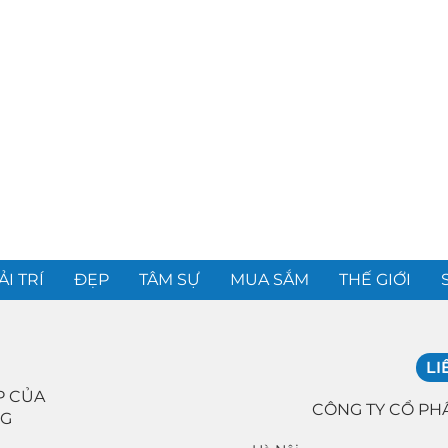
ẢI TRÍ
ĐẸP
TÂM SỰ
MUA SẮM
THẾ GIỚI
LI
P CỦA
CÔNG TY CỔ PH
NG