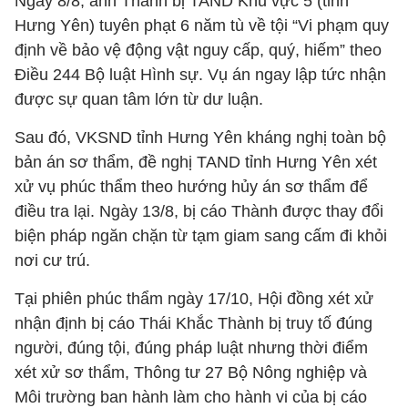
Ngày 8/8, anh Thành bị TAND Khu vực 5 (tỉnh
Hưng Yên) tuyên phạt 6 năm tù về tội “Vi phạm quy
định về bảo vệ động vật nguy cấp, quý, hiếm” theo
Điều 244 Bộ luật Hình sự. Vụ án ngay lập tức nhận
được sự quan tâm lớn từ dư luận.
Sau đó, VKSND tỉnh Hưng Yên kháng nghị toàn bộ
bản án sơ thẩm, đề nghị TAND tỉnh Hưng Yên xét
xử vụ phúc thẩm theo hướng hủy án sơ thẩm để
điều tra lại. Ngày 13/8, bị cáo Thành được thay đổi
biện pháp ngăn chặn từ tạm giam sang cấm đi khỏi
nơi cư trú.
Tại phiên phúc thẩm ngày 17/10, Hội đồng xét xử
nhận định bị cáo Thái Khắc Thành bị truy tố đúng
người, đúng tội, đúng pháp luật nhưng thời điểm
xét xử sơ thẩm, Thông tư 27 Bộ Nông nghiệp và
Môi trường ban hành làm cho hành vi của bị cáo