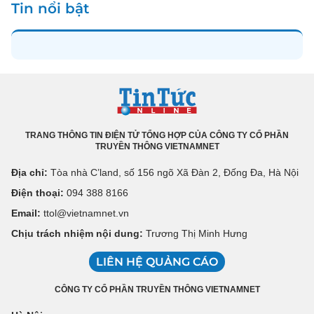
Tin nổi bật
TRANG THÔNG TIN ĐIỆN TỬ TỔNG HỢP CỦA CÔNG TY CỔ PHẦN
TRUYỀN THÔNG VIETNAMNET
Địa chỉ:
Tòa nhà C’land, số 156 ngõ Xã Đàn 2, Đống Đa, Hà Nội
Điện thoại:
094 388 8166
Email:
ttol@vietnamnet.vn
Chịu trách nhiệm nội dung:
Trương Thị Minh Hưng
LIÊN HỆ QUẢNG CÁO
CÔNG TY CỔ PHẦN TRUYỀN THÔNG VIETNAMNET