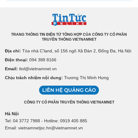
TRANG THÔNG TIN ĐIỆN TỬ TỔNG HỢP CỦA CÔNG TY CỔ PHẦN
TRUYỀN THÔNG VIETNAMNET
Địa chỉ:
Tòa nhà C’land, số 156 ngõ Xã Đàn 2, Đống Đa, Hà Nội
Điện thoại:
094 388 8166
Email:
ttol@vietnamnet.vn
Chịu trách nhiệm nội dung:
Trương Thị Minh Hưng
LIÊN HỆ QUẢNG CÁO
CÔNG TY CỔ PHẦN TRUYỀN THÔNG VIETNAMNET
Hà Nội
Tel: 04 3772 7988 - Hotline: 0919 405 885
Email: vietnamnetjsc.hn@vietnamnet.vn