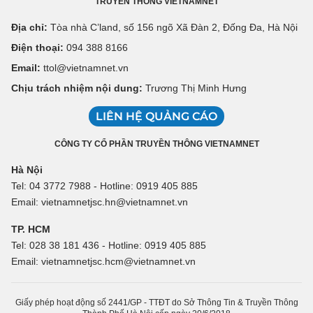
TRUYỀN THÔNG VIETNAMNET
Địa chỉ:
Tòa nhà C’land, số 156 ngõ Xã Đàn 2, Đống Đa, Hà Nội
Điện thoại:
094 388 8166
Email:
ttol@vietnamnet.vn
Chịu trách nhiệm nội dung:
Trương Thị Minh Hưng
LIÊN HỆ QUẢNG CÁO
CÔNG TY CỔ PHẦN TRUYỀN THÔNG VIETNAMNET
Hà Nội
Tel: 04 3772 7988 - Hotline: 0919 405 885
Email: vietnamnetjsc.hn@vietnamnet.vn
TP. HCM
Tel: 028 38 181 436 - Hotline: 0919 405 885
Email: vietnamnetjsc.hcm@vietnamnet.vn
Giấy phép hoạt động số 2441/GP - TTĐT do Sở Thông Tin & Truyền Thông