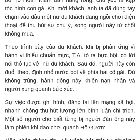
bờ hồ Hoàn Kiếm bán hàng rong, chủ yếu là kẹp
tóc hình con gà. Khi mời khách, anh ta đã dùng tay
chạm vào đầu một nữ du khách đang ngồi chơi điện
thoại để thu hút sự chú ý, song người này từ chối
không mua.
Theo trình bày của du khách, khi bị phản ứng vì
hành vi thiếu chuẩn mực, T.A. tỏ ra bực bội, có lời
nói thô tục với nữ du khách. Sau đó, người này còn
đuổi theo, định nhổ nước bọt về phía hai cô gái. Dù
không trúng, hành động này khiến nạn nhân và
người xung quanh bức xúc.
Sự việc được ghi hình, đăng tải lên mạng xã hội,
nhanh chóng thu hút lượng lớn bình luận chỉ trích.
Một số người cho biết từng bị người đàn ông này
làm phiền khi dạo chơi quanh Hồ Gươm.