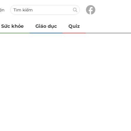
iện
Sức khỏe
Giáo dục
Quiz