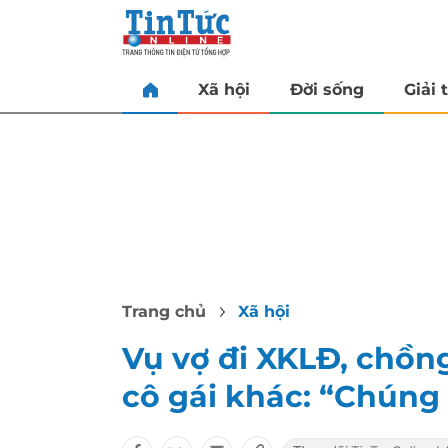
Xã hội
Đời sống
Giải t
Trang chủ
Xã hội
Vụ vợ đi XKLĐ, chồn
cô gái khác: “Chúng 