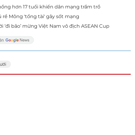
hồng hơn 17 tuổi khiến dân mạng trầm trồ
 rể Mông 'tổng tài' gây sốt mạng
ời ‘đi bão’ mừng Việt Nam vô địch ASEAN Cup
ưới