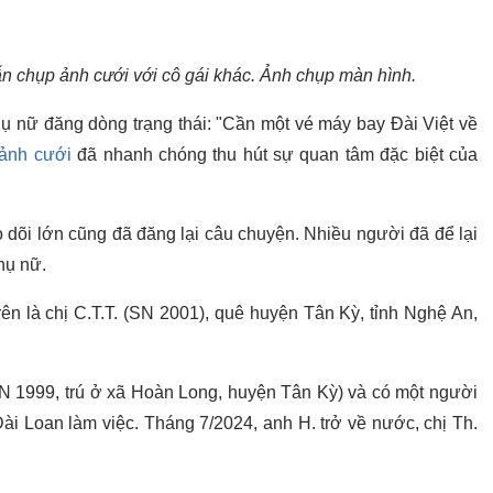
n chụp ảnh cưới với cô gái khác. Ảnh chụp màn hình.
ụ nữ đăng dòng trạng thái: "Cần một vé máy bay Đài Việt về
ảnh cưới
đã nhanh chóng thu hút sự quan tâm đặc biệt của
 dõi lớn cũng đã đăng lại câu chuyện. Nhiều người đã để lại
hụ nữ.
ên là chị C.T.T. (SN 2001), quê huyện Tân Kỳ, tỉnh Nghệ An,
SN 1999, trú ở xã Hoàn Long, huyện Tân Kỳ) và có một người
i Loan làm việc. Tháng 7/2024, anh H. trở về nước, chị Th.