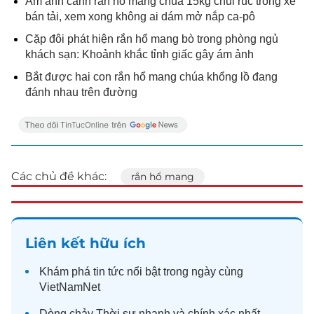
Ám ảnh cảnh rắn hổ mang chúa 15kg chui rúc trong xe
bán tải, xem xong không ai dám mở nắp ca-pô
Cặp đôi phát hiện rắn hổ mang bò trong phòng ngủ
khách sạn: Khoảnh khắc tỉnh giấc gây ám ảnh
Bắt được hai con rắn hổ mang chúa khổng lồ đang
đánh nhau trên đường
Các chủ đề khác:
rắn hổ mang
Liên kết hữu ích
Khám phá
tin tức
nổi bật trong ngày cùng
VietNamNet
Dòng chảy
Thời sự
nhanh và chính xác nhất