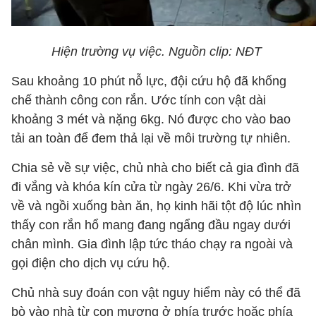
Hiện trường vụ việc. Nguồn clip: NĐT
Sau khoảng 10 phút nỗ lực, đội cứu hộ đã khống
chế thành công con rắn. Ước tính con vật dài
khoảng 3 mét và nặng 6kg. Nó được cho vào bao
tải an toàn để đem thả lại về môi trường tự nhiên.
Chia sẻ về sự việc, chủ nhà cho biết cả gia đình đã
đi vắng và khóa kín cửa từ ngày 26/6. Khi vừa trở
về và ngồi xuống bàn ăn, họ kinh hãi tột độ lúc nhìn
thấy con rắn hổ mang đang ngẩng đầu ngay dưới
chân mình. Gia đình lập tức tháo chạy ra ngoài và
gọi điện cho dịch vụ cứu hộ.
Chủ nhà suy đoán con vật nguy hiểm này có thể đã
bò vào nhà từ con mương ở phía trước hoặc phía