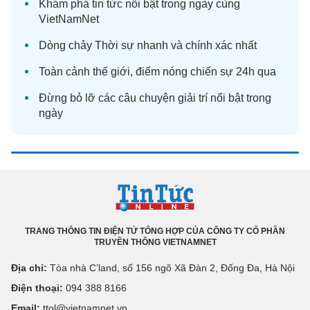
Khám phá
tin tức
nổi bật trong ngày cùng
VietNamNet
Dòng chảy
Thời sự
nhanh và chính xác nhất
Toàn cảnh
thế giới
, điểm nóng chiến sự 24h qua
Đừng bỏ lỡ các câu chuyện
giải trí
nổi bật trong
ngày
TRANG THÔNG TIN ĐIỆN TỬ TỔNG HỢP CỦA CÔNG TY CỔ PHẦN
TRUYỀN THÔNG VIETNAMNET
Địa chỉ:
Tòa nhà C’land, số 156 ngõ Xã Đàn 2, Đống Đa, Hà Nội
Điện thoại:
094 388 8166
Email:
ttol@vietnamnet.vn