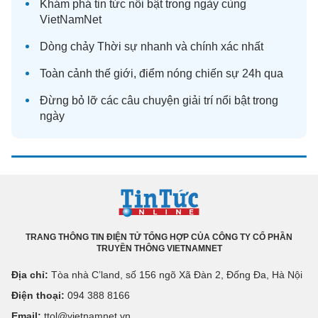
Khám phá
tin tức
nổi bật trong ngày cùng
VietNamNet
Dòng chảy
Thời sự
nhanh và chính xác nhất
Toàn cảnh
thế giới
, điểm nóng chiến sự 24h qua
Đừng bỏ lỡ các câu chuyện
giải trí
nổi bật trong
ngày
TRANG THÔNG TIN ĐIỆN TỬ TỔNG HỢP CỦA CÔNG TY CỔ PHẦN
TRUYỀN THÔNG VIETNAMNET
Địa chỉ:
Tòa nhà C’land, số 156 ngõ Xã Đàn 2, Đống Đa, Hà Nội
Điện thoại:
094 388 8166
Email:
ttol@vietnamnet.vn