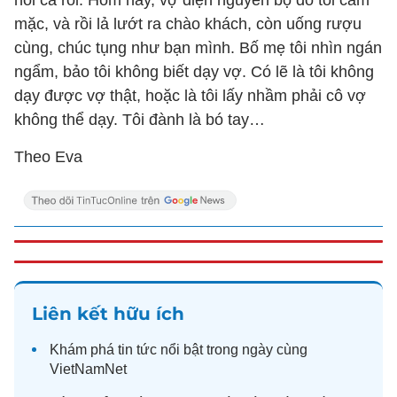
nói cả rồi. Hôm nay, vợ diện nguyên bộ đồ tôi cấm
mặc, và rồi lả lướt ra chào khách, còn uống rượu
cùng, chúc tụng như bạn mình. Bố mẹ tôi nhìn ngán
ngẩm, bảo tôi không biết dạy vợ. Có lẽ là tôi không
dạy được vợ thật, hoặc là tôi lấy nhầm phải cô vợ
không thể dạy. Tôi đành là bó tay…
Theo Eva
Liên kết hữu ích
Khám phá
tin tức
nổi bật trong ngày cùng
VietNamNet