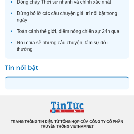
Dòng chảy
Thời sự
nhanh và chính xác nhất
Đừng bỏ lỡ các câu chuyện
giải trí
nổi bật trong
ngày
Toàn cảnh
thế giới
, điểm nóng chiến sự 24h qua
Nơi chia sẻ những câu chuyện,
tâm sự
đời
thường
Tin nổi bật
TRANG THÔNG TIN ĐIỆN TỬ TỔNG HỢP CỦA CÔNG TY CỔ PHẦN
TRUYỀN THÔNG VIETNAMNET