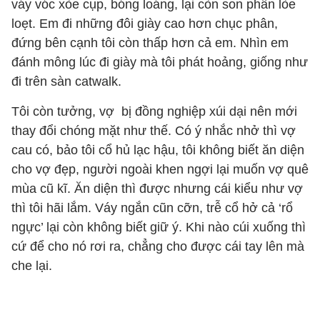
váy vóc xòe cụp, bóng loáng, lại còn son phấn lòe
loẹt. Em đi những đôi giày cao hơn chục phân,
đứng bên cạnh tôi còn thấp hơn cả em. Nhìn em
đánh mông lúc đi giày mà tôi phát hoảng, giống như
đi trên sàn catwalk.
Tôi còn tưởng, vợ bị đồng nghiệp xúi dại nên mới
thay đổi chóng mặt như thế. Có ý nhắc nhở thì vợ
cau có, bảo tôi cổ hủ lạc hậu, tôi không biết ăn diện
cho vợ đẹp, người ngoài khen ngợi lại muốn vợ quê
mùa cũ kĩ. Ăn diện thì được nhưng cái kiểu như vợ
thì tôi hãi lắm. Váy ngắn cũn cỡn, trễ cổ hở cả ‘rổ
ngực’ lại còn không biết giữ ý. Khi nào cúi xuống thì
cứ để cho nó rơi ra, chẳng cho được cái tay lên mà
che lại.