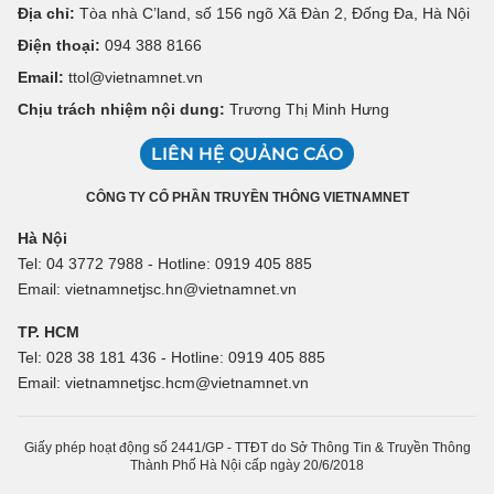
Địa chỉ:
Tòa nhà C’land, số 156 ngõ Xã Đàn 2, Đống Đa, Hà Nội
Điện thoại:
094 388 8166
Email:
ttol@vietnamnet.vn
Chịu trách nhiệm nội dung:
Trương Thị Minh Hưng
LIÊN HỆ QUẢNG CÁO
CÔNG TY CỔ PHẦN TRUYỀN THÔNG VIETNAMNET
Hà Nội
Tel: 04 3772 7988 - Hotline: 0919 405 885
Email: vietnamnetjsc.hn@vietnamnet.vn
TP. HCM
Tel: 028 38 181 436 - Hotline: 0919 405 885
Email: vietnamnetjsc.hcm@vietnamnet.vn
Giấy phép hoạt động số 2441/GP - TTĐT do Sở Thông Tin & Truyền Thông
Thành Phố Hà Nội cấp ngày 20/6/2018