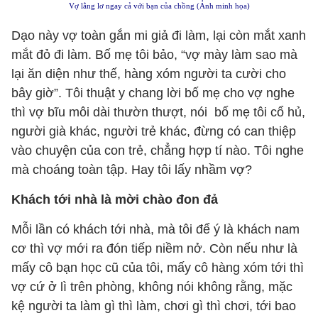
Vợ lẳng lơ ngay cả với bạn của chồng (Ảnh minh họa)
Dạo này vợ toàn gắn mi giả đi làm, lại còn mắt xanh
mắt đỏ đi làm. Bố mẹ tôi bảo, “vợ mày làm sao mà
lại ăn diện như thế, hàng xóm người ta cười cho
bây giờ”. Tôi thuật y chang lời bố mẹ cho vợ nghe
thì vợ bĩu môi dài thườn thượt, nói bố mẹ tôi cổ hủ,
người già khác, người trẻ khác, đừng có can thiệp
vào chuyện của con trẻ, chẳng hợp tí nào. Tôi nghe
mà choáng toàn tập. Hay tôi lấy nhầm vợ?
Khách tới nhà là mời chào đon đả
Mỗi lần có khách tới nhà, mà tôi để ý là khách nam
cơ thì vợ mới ra đón tiếp niềm nở. Còn nếu như là
mấy cô bạn học cũ của tôi, mấy cô hàng xóm tới thì
vợ cứ ở lì trên phòng, không nói không rằng, mặc
kệ người ta làm gì thì làm, chơi gì thì chơi, tới bao