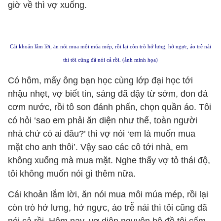
giờ về thì vợ xuống.
Cái khoản lắm lời, ăn nói mua môi múa mép, rồi lại còn trò hở lưng, hở ngực, áo trễ nải
thì tôi cũng đã nói cả rồi. (ảnh minh họa)
Có hôm, mấy ông bạn học cùng lớp đại học tới
nhậu nhẹt, vợ biết tin, sáng đã dậy từ sớm, đon đả
cơm nước, rồi tô son đánh phấn, chọn quần áo. Tôi
có hỏi ‘sao em phải ăn diện như thế, toàn người
nhà chứ có ai đâu?’ thì vợ nói ‘em là muốn mua
mặt cho anh thôi’. Vậy sao các cô tới nhà, em
không xuống mà mua mặt. Nghe thấy vợ tỏ thái độ,
tôi không muốn nói gì thêm nữa.
Cái khoản lắm lời, ăn nói mua môi múa mép, rồi lại
còn trò hở lưng, hở ngực, áo trễ nải thì tôi cũng đã