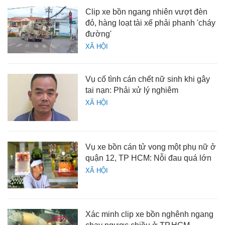
Clip xe bồn ngang nhiên vượt đèn
đỏ, hàng loạt tài xế phải phanh 'cháy
đường'
XÃ HỘI
Vụ cố tình cán chết nữ sinh khi gây
tai nạn: Phải xử lý nghiêm
XÃ HỘI
Vụ xe bồn cán tử vong một phụ nữ ở
quận 12, TP HCM: Nỗi đau quá lớn
XÃ HỘI
Xác minh clip xe bồn nghênh ngang