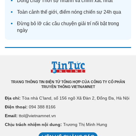
Dòng chảy
Thời sự
nhanh và chính xác nhất
Toàn cảnh
thế giới
, điểm nóng chiến sự 24h qua
Đừng bỏ lỡ các câu chuyện
giải trí
nổi bật trong
ngày
TRANG THÔNG TIN ĐIỆN TỬ TỔNG HỢP CỦA CÔNG TY CỔ PHẦN
TRUYỀN THÔNG VIETNAMNET
Địa chỉ:
Tòa nhà C’land, số 156 ngõ Xã Đàn 2, Đống Đa, Hà Nội
Điện thoại:
094 388 8166
Email:
ttol@vietnamnet.vn
Chịu trách nhiệm nội dung:
Trương Thị Minh Hưng