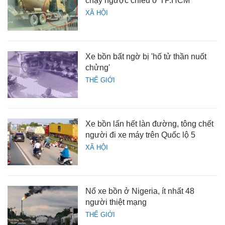
chạy ngược chiều ở TP.HCM
XÃ HỘI
Xe bồn bất ngờ bị 'hố tử thần nuốt
chửng'
THẾ GIỚI
Xe bồn lấn hết làn đường, tông chết
người đi xe máy trên Quốc lộ 5
XÃ HỘI
Nổ xe bồn ở Nigeria, ít nhất 48
người thiệt mạng
THẾ GIỚI