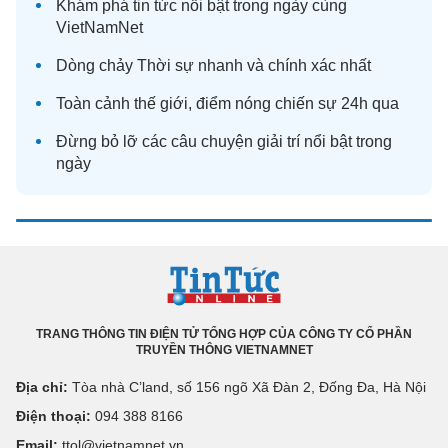
Khám phá
tin tức
nổi bật trong ngày cùng
VietNamNet
Dòng chảy
Thời sự
nhanh và chính xác nhất
Toàn cảnh
thế giới
, điểm nóng chiến sự 24h qua
Đừng bỏ lỡ các câu chuyện
giải trí
nổi bật trong
ngày
TRANG THÔNG TIN ĐIỆN TỬ TỔNG HỢP CỦA CÔNG TY CỔ PHẦN
TRUYỀN THÔNG VIETNAMNET
Địa chỉ:
Tòa nhà C’land, số 156 ngõ Xã Đàn 2, Đống Đa, Hà Nội
Điện thoại:
094 388 8166
Email:
ttol@vietnamnet.vn