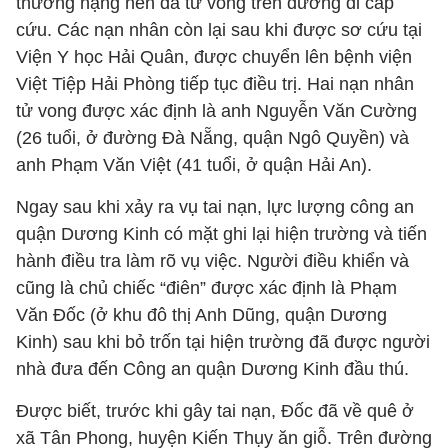
thương nặng nên đã tử vong trên đường đi cấp
cứu. Các nạn nhân còn lại sau khi được sơ cứu tại
Viện Y học Hải Quân, được chuyển lên bệnh viện
Việt Tiệp Hải Phòng tiếp tục điều trị. Hai nạn nhân
tử vong được xác định là anh Nguyễn Văn Cường
(26 tuổi, ở đường Đà Nẵng, quận Ngô Quyền) và
anh Phạm Văn Việt (41 tuổi, ở quận Hải An).
Ngay sau khi xảy ra vụ tai nạn, lực lượng công an
quận Dương Kinh có mặt ghi lại hiện trường và tiến
hành điều tra làm rõ vụ việc. Người điều khiển và
cũng là chủ chiếc “điên” được xác định là Phạm
Văn Đốc (ở khu đô thị Anh Dũng, quận Dương
Kinh) sau khi bỏ trốn tại hiện trường đã được người
nhà đưa đến Công an quận Dương Kinh đầu thú.
Được biết, trước khi gây tai nạn, Đốc đã về quê ở
xã Tân Phong, huyện Kiến Thụy ăn giỗ. Trên đường