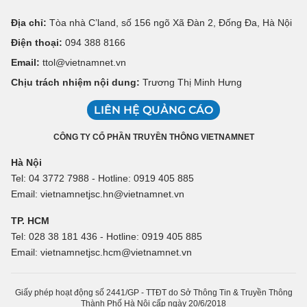
Địa chỉ:
Tòa nhà C’land, số 156 ngõ Xã Đàn 2, Đống Đa, Hà Nội
Điện thoại:
094 388 8166
Email:
ttol@vietnamnet.vn
Chịu trách nhiệm nội dung:
Trương Thị Minh Hưng
LIÊN HỆ QUẢNG CÁO
CÔNG TY CỔ PHẦN TRUYỀN THÔNG VIETNAMNET
Hà Nội
Tel: 04 3772 7988 - Hotline: 0919 405 885
Email: vietnamnetjsc.hn@vietnamnet.vn
TP. HCM
Tel: 028 38 181 436 - Hotline: 0919 405 885
Email: vietnamnetjsc.hcm@vietnamnet.vn
Giấy phép hoạt động số 2441/GP - TTĐT do Sở Thông Tin & Truyền Thông
Thành Phố Hà Nội cấp ngày 20/6/2018