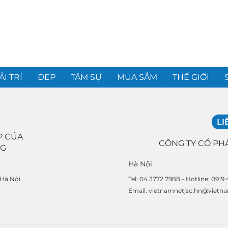
ẢI TRÍ
ĐẸP
TÂM SỰ
MUA SẮM
THẾ GIỚI
LI
P CỦA
CÔNG TY CỔ PH
NG
Hà Nội
Tel: 04 3772 7988 - Hotline: 0919
 Hà Nội
Email: vietnamnetjsc.hn@vietn