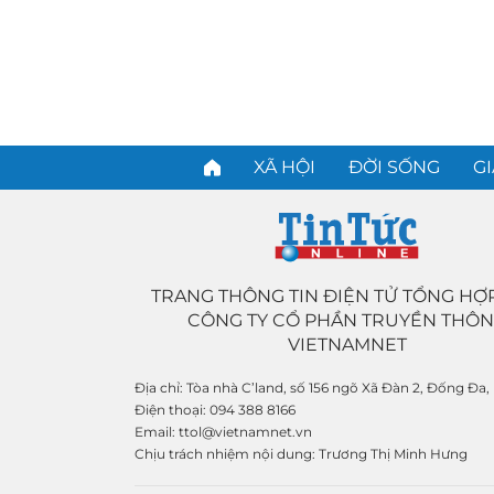
XÃ HỘI
ĐỜI SỐNG
GI
TRANG THÔNG TIN ĐIỆN TỬ TỔNG HỢ
CÔNG TY CỔ PHẦN TRUYỀN THÔ
VIETNAMNET
Địa chỉ:
Tòa nhà C’land, số 156 ngõ Xã Đàn 2, Đống Đa,
Điện thoại:
094 388 8166
Email:
ttol@vietnamnet.vn
Chịu trách nhiệm nội dung:
Trương Thị Minh Hưng