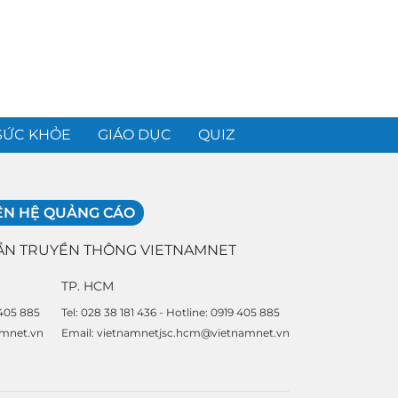
SỨC KHỎE
GIÁO DỤC
QUIZ
ÊN HỆ QUẢNG CÁO
ẦN TRUYỀN THÔNG VIETNAMNET
TP. HCM
 405 885
Tel: 028 38 181 436 - Hotline: 0919 405 885
amnet.vn
Email: vietnamnetjsc.hcm@vietnamnet.vn