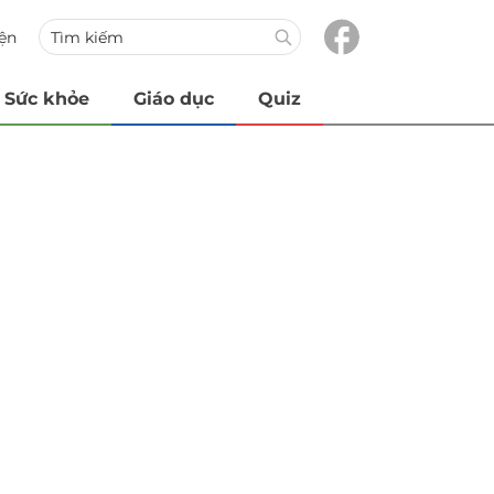
iện
Sức khỏe
Giáo dục
Quiz