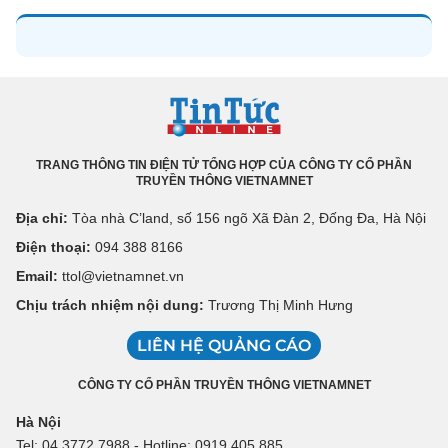
TRANG THÔNG TIN ĐIỆN TỬ TỔNG HỢP CỦA CÔNG TY CỔ PHẦN
TRUYỀN THÔNG VIETNAMNET
Địa chỉ:
Tòa nhà C’land, số 156 ngõ Xã Đàn 2, Đống Đa, Hà Nội
Điện thoại:
094 388 8166
Email:
ttol@vietnamnet.vn
Chịu trách nhiệm nội dung:
Trương Thị Minh Hưng
LIÊN HỆ QUẢNG CÁO
CÔNG TY CỔ PHẦN TRUYỀN THÔNG VIETNAMNET
Hà Nội
Tel: 04 3772 7988 - Hotline: 0919 405 885