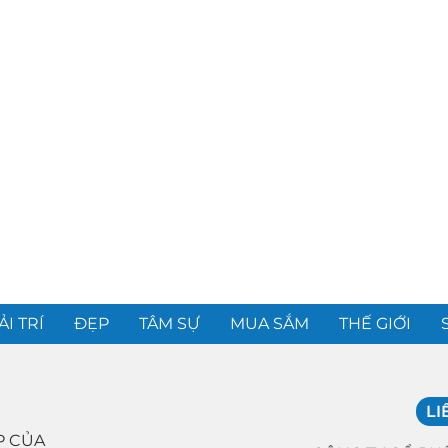
ẢI TRÍ
ĐẸP
TÂM SỰ
MUA SẮM
THẾ GIỚI
LI
P CỦA