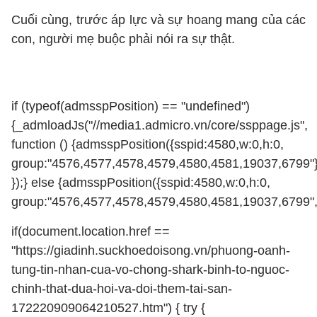
Cuối cùng, trước áp lực và sự hoang mang của các
con, người mẹ buộc phải nói ra sự thật.
if (typeof(admsspPosition) == "undefined")
{_admloadJs("//media1.admicro.vn/core/ssppage.js",
function () {admsspPosition({sspid:4580,w:0,h:0,
group:"4576,4577,4578,4579,4580,4581,19037,6799"}
});} else {admsspPosition({sspid:4580,w:0,h:0,
group:"4576,4577,4578,4579,4580,4581,19037,6799",i
if(document.location.href ==
"https://giadinh.suckhoedoisong.vn/phuong-oanh-
tung-tin-nhan-cua-vo-chong-shark-binh-to-nguoc-
chinh-that-dua-hoi-va-doi-them-tai-san-
172220909064210527.htm") { try {