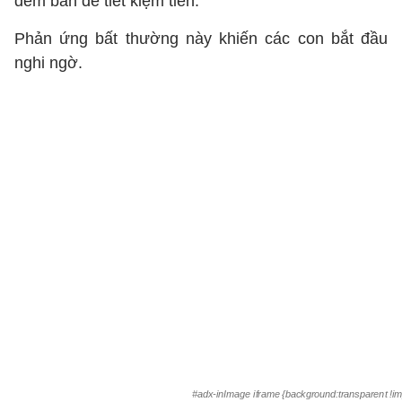
đem bán để tiết kiệm tiền.
Phản ứng bất thường này khiến các con bắt đầu
nghi ngờ.
#adx-inImage iframe {background:transparent !im