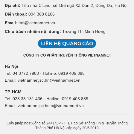
Địa chỉ:
Tòa nhà C’land, số 156 ngõ Xã Đàn 2, Đống Đa, Hà Nội
Điện thoại:
094 388 8166
Email:
ttol@vietnamnet.vn
Chịu trách nhiệm nội dung:
Trương Thị Minh Hưng
LIÊN HỆ QUẢNG CÁO
CÔNG TY CỔ PHẦN TRUYỀN THÔNG VIETNAMNET
Hà Nội
Tel: 04 3772 7988 - Hotline: 0919 405 885
Email: vietnamnetjsc.hn@vietnamnet.vn
TP. HCM
Tel: 028 38 181 436 - Hotline: 0919 405 885
Email: vietnamnetjsc.hcm@vietnamnet.vn
Giấy phép hoạt động số 2441/GP - TTĐT do Sở Thông Tin & Truyền Thông
Thành Phố Hà Nội cấp ngày 20/6/2018