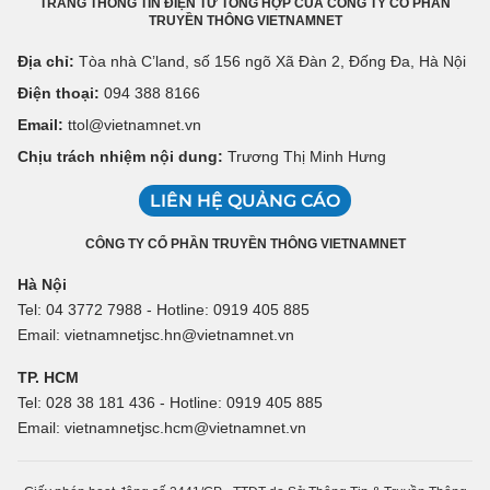
TRANG THÔNG TIN ĐIỆN TỬ TỔNG HỢP CỦA CÔNG TY CỔ PHẦN
TRUYỀN THÔNG VIETNAMNET
Địa chỉ:
Tòa nhà C’land, số 156 ngõ Xã Đàn 2, Đống Đa, Hà Nội
Điện thoại:
094 388 8166
Email:
ttol@vietnamnet.vn
Chịu trách nhiệm nội dung:
Trương Thị Minh Hưng
LIÊN HỆ QUẢNG CÁO
CÔNG TY CỔ PHẦN TRUYỀN THÔNG VIETNAMNET
Hà Nội
Tel: 04 3772 7988 - Hotline: 0919 405 885
Email: vietnamnetjsc.hn@vietnamnet.vn
TP. HCM
Tel: 028 38 181 436 - Hotline: 0919 405 885
Email: vietnamnetjsc.hcm@vietnamnet.vn