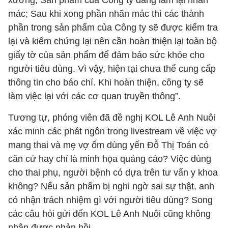
xưởng; Sản phẩm của Công ty đang làm lại nhãn
mác; Sau khi xong phần nhãn mác thì các thành
phần trong sản phẩm của Công ty sẽ được kiểm tra
lại và kiểm chứng lại nên cần hoàn thiện lại toàn bộ
giấy tờ của sản phẩm để đảm bảo sức khỏe cho
người tiêu dùng. Vì vậy, hiện tại chưa thể cung cấp
thông tin cho báo chí. Khi hoàn thiện, công ty sẽ
làm việc lại với các cơ quan truyền thông”.
Tương tự, phóng viên đã đề nghị KOL Lê Anh Nuôi
xác minh các phát ngôn trong livestream về việc vợ
mang thai và mẹ vợ ốm dùng yến Đỗ Thị Toán có
căn cứ hay chỉ là minh họa quảng cáo? Việc dùng
cho thai phụ, người bệnh có dựa trên tư vấn y khoa
không? Nếu sản phẩm bị nghi ngờ sai sự thật, anh
có nhận trách nhiệm gì với người tiêu dùng? Song
các câu hỏi gửi đến KOL Lê Anh Nuôi cũng không
nhận được phản hồi.