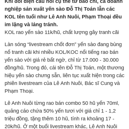
Khi đối diện câu hỏi cụ thể từ báo chí, cả doanh
nghiệp sản xuất yến sào Đỗ Thị Toán lẫn các
KOL tên tuổi như Lê Anh Nuôi, Phạm Thoại đều
im lặng và lảng tránh.
KOL rao yến sào 11k/hũ, chất lượng gây tranh cãi
Làn sóng “livestream chốt đơn” yến sào đang bùng
nổ tranh cãi khi nhiều KOL/KOC nổi tiếng rao bán
yến sào với giá rẻ bất ngờ, chỉ từ 17.000 - 30.000
đồng/hũ. Trong đó, cái tên Đỗ Thị Toán, một thương
hiệu yến sào chưng sẵn, liên tục xuất hiện trong các
phiên livestream của Lê Anh Nuôi, Bác sĩ Cung và
Phạm Thoại.
Lê Anh Nuôi từng rao bán combo 50 hũ yến 70ml,
quảng cáo chứa 50% yến tươi với giá chỉ 1 - 1,2
triệu đồng, tặng thêm 10 hũ, tính ra khoảng 17 -
20k/hũ. Ở một buổi livestream khác, Lê Anh Nuôi