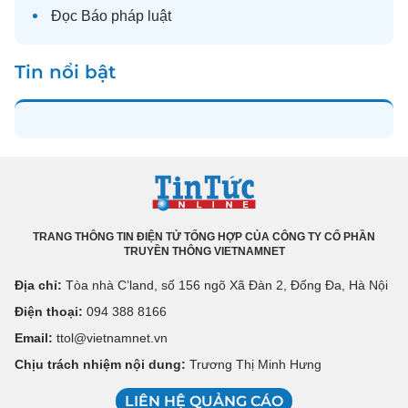
Đọc
Báo pháp luật
Tin nổi bật
TRANG THÔNG TIN ĐIỆN TỬ TỔNG HỢP CỦA CÔNG TY CỔ PHẦN
TRUYỀN THÔNG VIETNAMNET
Địa chỉ:
Tòa nhà C’land, số 156 ngõ Xã Đàn 2, Đống Đa, Hà Nội
Điện thoại:
094 388 8166
Email:
ttol@vietnamnet.vn
Chịu trách nhiệm nội dung:
Trương Thị Minh Hưng
LIÊN HỆ QUẢNG CÁO