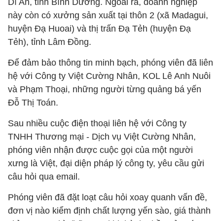
Dĩ An, tỉnh Bình Dương. Ngoài ra, doanh nghiệp
này còn có xưởng sản xuất tại thôn 2 (xã Madagui,
huyện Đạ Huoai) và thị trấn Đạ Tẻh (huyện Đạ
Tẻh), tỉnh Lâm Đồng.
Để đảm bảo thông tin minh bạch, phóng viên đã liên
hệ với Công ty Việt Cường Nhân, KOL Lê Anh Nuôi
và Phạm Thoại, những người từng quảng bá yến
Đỗ Thị Toán.
Sau nhiều cuộc điện thoại liên hệ với Công ty
TNHH Thương mại - Dịch vụ Việt Cường Nhân,
phóng viên nhận được cuộc gọi của một người
xưng là Việt, đại diện pháp lý công ty, yêu cầu gửi
câu hỏi qua email.
Phóng viên đã đặt loạt câu hỏi xoay quanh vấn đề,
đơn vị nào kiểm định chất lượng yến sào, giá thành