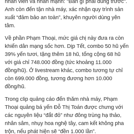
nhân viên và nhấn mạnh: "Bán gì phải dùng trước".
Anh còn đến tận nhà máy, xác nhận quy trình sản
xuất “đảm bảo an toàn”, khuyên người dùng yên
tâm.
Về phần Phạm Thoại, mức giá chị này đưa ra còn
khiến dân mạng sốc hơn. Dịp Tết, combo 50 hũ yến
39% yến tươi, tặng thêm 18 hũ, tổng cộng 68 hũ
với giá chỉ 748.000 đồng (tức khoảng 11.000
đồng/hũ). Ở livestream khác, combo tương tự chỉ
còn 699.000 đồng, tương đương hơn 10.000
đồng/hũ.
Trong clip quảng cáo đến thăm nhà máy, Phạm
Thoại quảng bá yến Đỗ Thị Toán được chưng với
các nguyên liệu “đắt đỏ” như đông trùng hạ thảo,
nhân sâm, nhụy hoa nghệ tây, cam kết không pha
trộn, nếu phát hiện sẽ “đền 1.000 lần”.