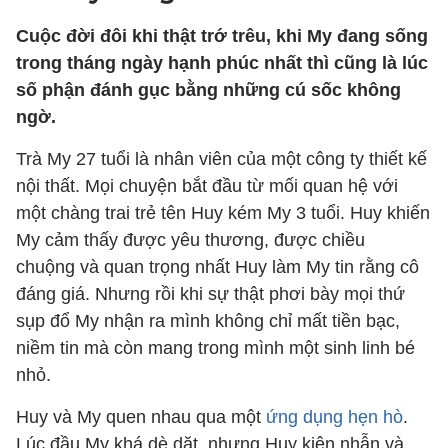
Cuộc đời đôi khi thật trớ trêu, khi My đang sống
trong tháng ngày hạnh phúc nhất thì cũng là lúc
số phận đánh gục bằng những cú sốc không
ngờ.
Trà My 27 tuổi là nhân viên của một công ty thiết kế
nội thất. Mọi chuyện bắt đầu từ mối quan hệ với
một chàng trai trẻ tên Huy kém My 3 tuổi. Huy khiến
My cảm thấy được yêu thương, được chiều
chuộng và quan trọng nhất Huy làm My tin rằng cô
đáng giá. Nhưng rồi khi sự thật phơi bày mọi thứ
sụp đổ My nhận ra mình không chỉ mất tiền bạc,
niềm tin mà còn mang trong mình một sinh linh bé
nhỏ.
Huy và My quen nhau qua một
ứng dụng hẹn hò
.
Lúc đầu My khá dè dặt, nhưng Huy kiên nhẫn và