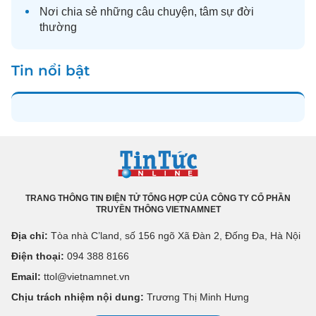
Nơi chia sẻ những câu chuyện,
tâm sự
đời
thường
Tin nổi bật
TRANG THÔNG TIN ĐIỆN TỬ TỔNG HỢP CỦA CÔNG TY CỔ PHẦN
TRUYỀN THÔNG VIETNAMNET
Địa chỉ:
Tòa nhà C’land, số 156 ngõ Xã Đàn 2, Đống Đa, Hà Nội
Điện thoại:
094 388 8166
Email:
ttol@vietnamnet.vn
Chịu trách nhiệm nội dung:
Trương Thị Minh Hưng