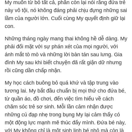
My muốn từ bỏ tất cả, phần còn lại nói rằng đứa trẻ
này vô tội, nó không đáng phải chịu đựng những sai
lầm của người lớn. Cuối cùng My quyết định giữ lại
con.
Những tháng ngày mang thai không hề dễ dàng. My
phải đối mặt với sự phán xét của mọi người, với
ánh mắt tò mò và những lời bàn tán sau lưng. Gia
đình My sau khi biết chuyện đã rất giận dữ nhưng
rồi cũng dần chấp nhận.
My học cách buông bỏ quá khứ và tập trung vào
tương lai. My bắt đầu chuẩn bị mọi thứ cho đứa bé,
từ quần áo, đồ chơi, đến việc tìm hiểu về cách
chăm sóc trẻ sơ sinh. Mỗi lần cảm nhận được
những cú đạp nhẹ trong bụng My lại cảm thấy có
một động lực mạnh mẽ thúc đẩy mình. Đứa bé này,
với My không chỉ là một sinh linh bé nhỏ mà còn là