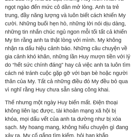
ngọt ngào đến mức cô dần mở lòng. Anh ta trẻ
trung, đầy năng lượng và luôn biết cách khiến My
cười. Những buổi hẹn hò, những lời nói dịu dàng,
những tin nhắn chúc ngủ ngon mỗi tối tất cả khiến
My tin rằng anh ta thật lòng với mình. My không
nhận ra dấu hiệu cảnh báo. Những câu chuyện về
gia cảnh khó khăn, những lần Huy mượn tiền với lý
do “hết sức chính đáng” hay cả việc anh ta luôn tìm
cách né tránh cuộc gặp gỡ với bạn bè hoặc người
thân của My. Tất cả những điều đó My đều bỏ qua
vì nghĩ rằng Huy chưa sẵn sàng công khai.
Thế nhưng một ngày Huy biến mất. Điện thoại
không liên lạc được, tài khoản mạng xã hội bị
khóa, mọi dấu vết của anh ta dường như bị xóa
sạch. My hoang mang, không hiểu chuyện gì đang
xảy ra. My cố gắng tìm kiếm, hỏi han khắp