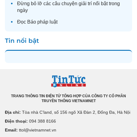
Đừng bỏ lỡ các câu chuyện
giải trí
nổi bật trong
ngày
Đọc
Báo pháp luật
Tin nổi bật
TRANG THÔNG TIN ĐIỆN TỬ TỔNG HỢP CỦA CÔNG TY CỔ PHẦN
TRUYỀN THÔNG VIETNAMNET
Địa chỉ:
Tòa nhà C’land, số 156 ngõ Xã Đàn 2, Đống Đa, Hà Nội
Điện thoại:
094 388 8166
Email:
ttol@vietnamnet.vn