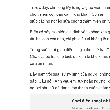
Trước đây, chị Tống Mỹ từng là giáo viên mầm 
cho trẻ em có hoàn cảnh khó khăn. Còn anh Tr
giúp các hộ nghèo sửa chống thấm miễn phí và
Biến cố xảy ra khiến gia đình vốn không khá g
tật, hai con còn nhỏ, chi phí điều trị khổng l
Trong suốt thời gian điều trị, gia đình bé tra
Cha của bé trai cho biết, dù kinh tế khó khăn, g
cứu ân nhân.
Bảy năm trôi qua, sự hy sinh của người chồn
đáp. Câu nói "Anh yêu em" tuy ngập ngừng, k
người phụ nữ đã dành trọn thanh xuân chăm s
Chơi điện thoại nhi
Một nam sinh viên 19 tu