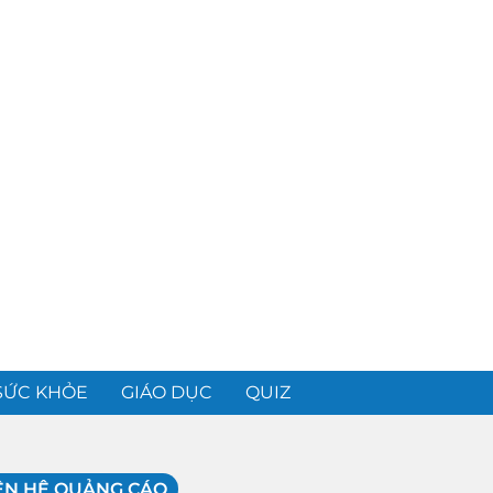
SỨC KHỎE
GIÁO DỤC
QUIZ
ÊN HỆ QUẢNG CÁO