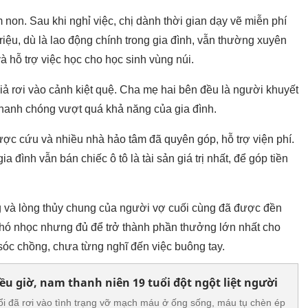
non. Sau khi nghỉ việc, chị dành thời gian dạy vẽ miễn phí
iệu, dù là lao động chính trong gia đình, vẫn thường xuyên
 hỗ trợ việc học cho học sinh vùng núi.
iả rơi vào cảnh kiệt quệ. Cha mẹ hai bên đều là người khuyết
ồ nhanh chóng vượt quá khả năng của gia đình.
i được cứu và nhiều nhà hảo tâm đã quyên góp, hỗ trợ viện phí.
ia đình vẫn bán chiếc ô tô là tài sản giá trị nhất, để góp tiền
g và lòng thủy chung của người vợ cuối cùng đã được đền
hó nhọc nhưng đủ để trở thành phần thưởng lớn nhất cho
óc chồng, chưa từng nghĩ đến việc buông tay.
ều giờ, nam thanh niên 19 tuổi đột ngột liệt người
ổi đã rơi vào tình trạng vỡ mạch máu ở ống sống, máu tụ chèn ép