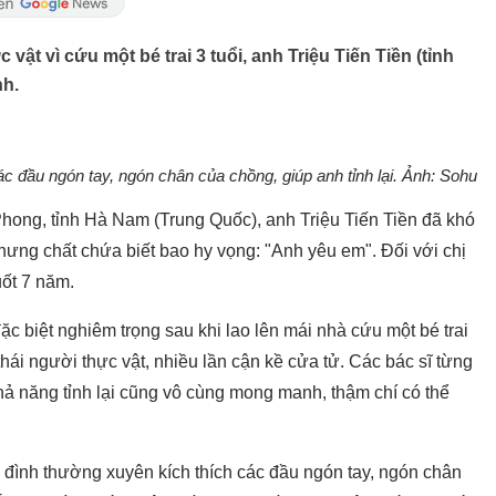
vật vì cứu một bé trai 3 tuổi, anh Triệu Tiến Tiền (tỉnh
nh.
c đầu ngón tay, ngón chân của chồng, giúp anh tỉnh lại. Ảnh: Sohu
Phong, tỉnh Hà Nam (Trung Quốc), anh Triệu Tiến Tiền đã khó
nhưng chất chứa biết bao hy vọng: "Anh yêu em". Đối với chị
uốt 7 năm.
c biệt nghiêm trọng sau khi lao lên mái nhà cứu một bé trai
thái người thực vật, nhiều lần cận kề cửa tử. Các bác sĩ từng
hả năng tỉnh lại cũng vô cùng mong manh, thậm chí có thể
ia đình thường xuyên kích thích các đầu ngón tay, ngón chân