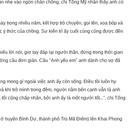
h cắn nhẹ vào ngón chân chồng, chị Tống Mỹ nhận thấy anh có
 này trong nhiều năm, kết hợp trò chuyện, gọi tên, xoa bóp và
ức ý thức của chồng. Sự kiên trì ấy cuối cùng cũng được đền
iểu lời nói, giơ tay đáp lại người thân, đứng trong thời gian
 những câu đơn giản. Câu "Anh yêu em" anh dành cho vợ đã
hẳng mong gì ngoài việc anh ấy còn sống. Điều tôi luôn hy
 và khi trở mình trong đêm, người nằm bên cạnh vẫn là anh
tôi cũng chấp nhận, bởi anh ấy là một người tốt...", chị Tống
ê ở huyện Bình Dư, thành phố Trú Mã Điếm) lên Khai Phong