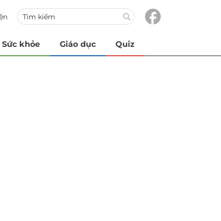
iện
Sức khỏe
Giáo dục
Quiz