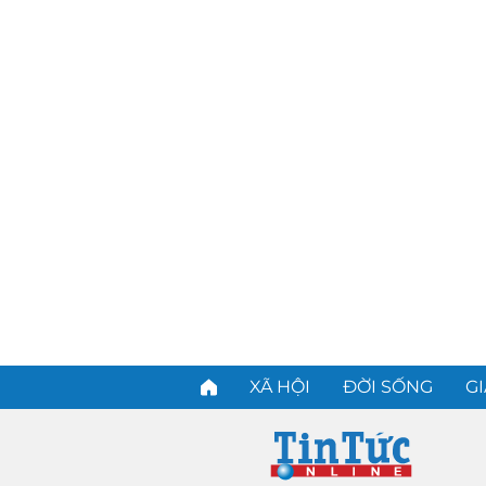
XÃ HỘI
ĐỜI SỐNG
GI