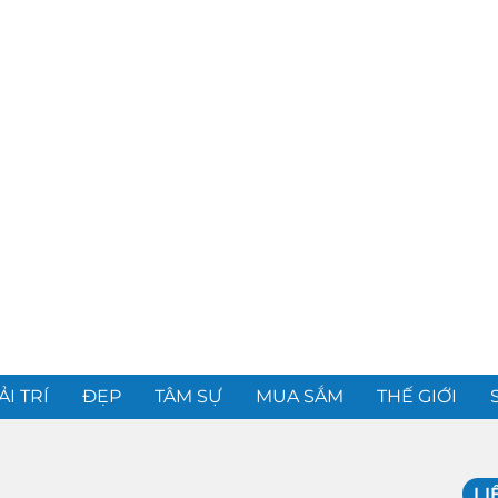
ẢI TRÍ
ĐẸP
TÂM SỰ
MUA SẮM
THẾ GIỚI
LI