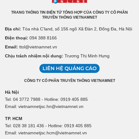
TRANG THÔNG TIN ĐIỆN TỬ TỔNG HỢP CỦA CÔNG TY CỔ PHẦN
TRUYỀN THÔNG VIETNAMNET
Địa chỉ:
Tòa nhà C’land, số 156 ngõ Xã Đàn 2, Đống Đa, Hà Nội
Điện thoại:
094 388 8166
Email:
ttol@vietnamnet.vn
Chịu trách nhiệm nội dung:
Trương Thị Minh Hưng
LIÊN HỆ QUẢNG CÁO
CÔNG TY CỔ PHẦN TRUYỀN THÔNG VIETNAMNET
Hà Nội
Tel: 04 3772 7988 - Hotline: 0919 405 885
Email: vietnamnetjsc.hn@vietnamnet.vn
TP. HCM
Tel: 028 38 181 436 - Hotline: 0919 405 885
Email: vietnamnetjsc.hcm@vietnamnet.vn