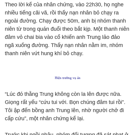
Theo lời kể của nhân chứng, vào 22h30, họ nghe
nhiều tiếng cãi vã, rồi thấy nạn nhân bỏ chạy ra
ngoài đường. Chạy được 50m, anh bị nhóm thanh
niên từ trong quán đuổi theo bắt kịp. Một thanh niên
đâm vỏ chai bia vào cổ khiến anh Trung lảo đảo
ngã xuống đường. Thấy nạn nhân nằm im, nhóm
thanh niên vứt hung khí bỏ chạy.
Hiện trường vụ án
“Lúc đó thằng Trung không còn la lên được nữa.
Giọng rất yếu “cứu tui với. Bọn chúng đâm tui rồi”.
Tôi ập đến bồng anh Trung lên, nhờ người chở đi
cấp cứu”, một nhân chứng kể lại.
Trước khi ngồi nhậu, nhóm đối tượng đã sát phạt ở