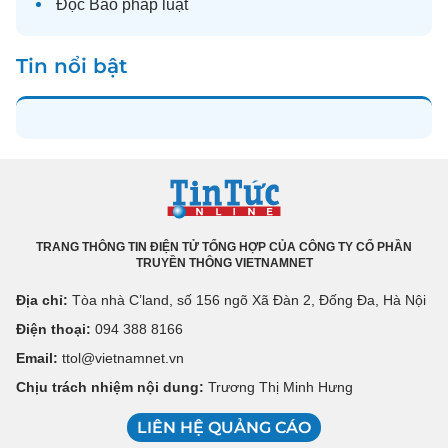
Đọc
Báo pháp luật
Tin nổi bật
TRANG THÔNG TIN ĐIỆN TỬ TỔNG HỢP CỦA CÔNG TY CỔ PHẦN
TRUYỀN THÔNG VIETNAMNET
Địa chỉ:
Tòa nhà C’land, số 156 ngõ Xã Đàn 2, Đống Đa, Hà Nội
Điện thoại:
094 388 8166
Email:
ttol@vietnamnet.vn
Chịu trách nhiệm nội dung:
Trương Thị Minh Hưng
LIÊN HỆ QUẢNG CÁO