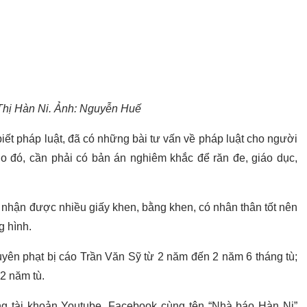
Thị Hàn Ni. Ảnh: Nguyễn Huế
iết pháp luật, đã có những bài tư vấn về pháp luật cho người
Do đó, cần phải có bản án nghiêm khắc để răn đe, giáo dục,
áo nhận được nhiều giấy khen, bằng khen, có nhân thân tốt nên
g hình.
uyên phạt bị cáo Trần Văn Sỹ từ 2 năm đến 2 năm 6 tháng tù;
2 năm tù.
ng tài khoản Youtube, Facebook cùng tên “Nhà báo Hàn Ni”