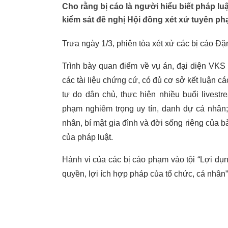
Cho rằng bị cáo là người hiểu biết pháp lu
kiểm sát đề nghị Hội đồng xét xử tuyên phạ
Trưa ngày 1/3, phiên tòa xét xử các bị cáo Đ
Trình bày quan điểm về vụ án, đại diện VKS c
các tài liệu chứng cứ, có đủ cơ sở kết luận c
tự do dân chủ, thực hiện nhiều buổi livest
phạm nghiêm trọng uy tín, danh dự cá nhân;
nhân, bí mật gia đình và đời sống riêng của b
của pháp luật.
Hành vi của các bị cáo phạm vào tội “Lợi d
quyền, lợi ích hợp pháp của tổ chức, cá nhân”