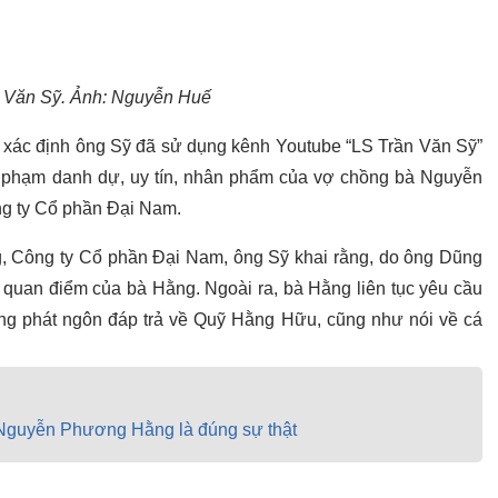
n Văn Sỹ. Ảnh: Nguyễn Huế
ra xác định ông Sỹ đã sử dụng kênh Youtube “LS Trần Văn Sỹ”
xúc phạm danh dự, uy tín, nhân phẩm của vợ chồng bà Nguyễn
g ty Cổ phần Đại Nam.
 Công ty Cổ phần Đại Nam, ông Sỹ khai rằng, do ông Dũng
hộ quan điểm của bà Hằng. Ngoài ra, bà Hằng liên tục yêu cầu
 ông phát ngôn đáp trả về Quỹ Hằng Hữu, cũng như nói về cá
à Nguyễn Phương Hằng là đúng sự thật