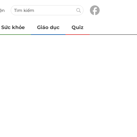
iện
Sức khỏe
Giáo dục
Quiz