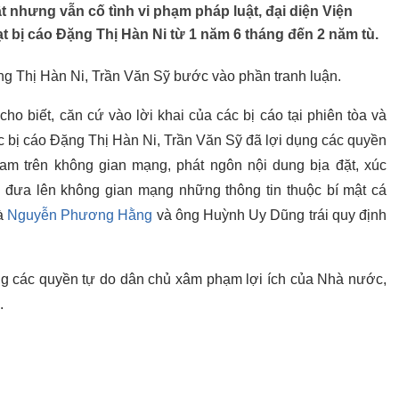
ật nhưng vẫn cố tình vi phạm pháp luật, đại diện Viện
t bị cáo Đặng Thị Hàn Ni từ 1 năm 6 tháng đến 2 năm tù.
ặng Thị Hàn Ni, Trần Văn Sỹ bước vào phần tranh luận.
ho biết, căn cứ vào lời khai của các bị cáo tại phiên tòa và
ác bị cáo Đặng Thị Hàn Ni, Trần Văn Sỹ đã lợi dụng các quyền
ream trên không gian mạng, phát ngôn nội dung bịa đặt, xúc
 đưa lên không gian mạng những thông tin thuộc bí mật cá
à
Nguyễn Phương Hằng
và ông Huỳnh Uy Dũng trái quy định
ụng các quyền tự do dân chủ xâm phạm lợi ích của Nhà nước,
.