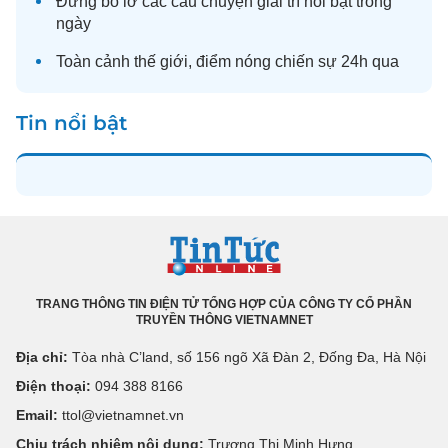
Đừng bỏ lỡ các câu chuyện
giải trí
nổi bật trong
ngày
Toàn cảnh
thế giới
, điểm nóng chiến sự 24h qua
Tin nổi bật
TRANG THÔNG TIN ĐIỆN TỬ TỔNG HỢP CỦA CÔNG TY CỔ PHẦN
TRUYỀN THÔNG VIETNAMNET
Địa chỉ:
Tòa nhà C’land, số 156 ngõ Xã Đàn 2, Đống Đa, Hà Nội
Điện thoại:
094 388 8166
Email:
ttol@vietnamnet.vn
Chịu trách nhiệm nội dung:
Trương Thị Minh Hưng