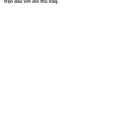
trận đấu với đối thủ Iraq.