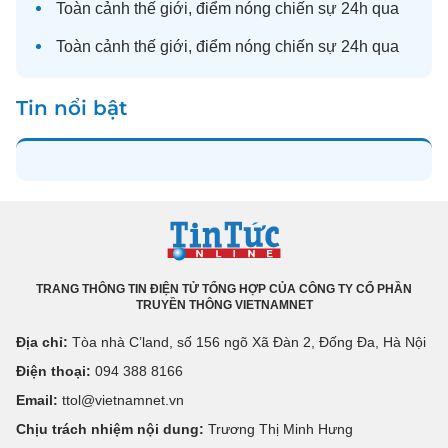
Toàn cảnh
thế giới
, điểm nóng chiến sự 24h qua
Toàn cảnh
thế giới
, điểm nóng chiến sự 24h qua
Tin nổi bật
TRANG THÔNG TIN ĐIỆN TỬ TỔNG HỢP CỦA CÔNG TY CỔ PHẦN
TRUYỀN THÔNG VIETNAMNET
Địa chỉ:
Tòa nhà C’land, số 156 ngõ Xã Đàn 2, Đống Đa, Hà Nội
Điện thoại:
094 388 8166
Email:
ttol@vietnamnet.vn
Chịu trách nhiệm nội dung:
Trương Thị Minh Hưng