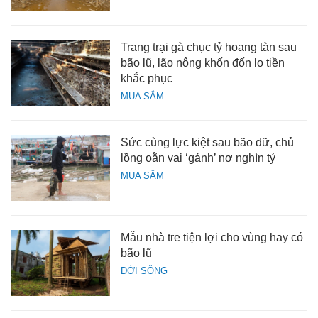
Trang trại gà chục tỷ hoang tàn sau
bão lũ, lão nông khốn đốn lo tiền
khắc phục
MUA SẮM
Sức cùng lực kiệt sau bão dữ, chủ
lồng oằn vai ‘gánh’ nợ nghìn tỷ
MUA SẮM
Mẫu nhà tre tiện lợi cho vùng hay có
bão lũ
ĐỜI SỐNG