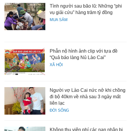
Tình người sau bão lũ: Những “phi
vụ giải cứu” hàng trăm tỷ đồng
MUA SẮM
Phẫn nộ hình ảnh clip với tựa đề
“Quả báo làng Nủ Lào Cai”
XÃ HỘI
Người vợ Lào Cai nức nở khi chồng
đi bộ 40km về nhà sau 3 ngày mất
liên lạc
ĐỜI SỐNG
Không thu viện phí các nạn nhân bị