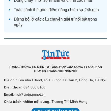
Dòng chảy
Thời sự
nhanh và chính xác nhất
Toàn cảnh
thế giới
, điểm nóng chiến sự 24h qua
Đừng bỏ lỡ các câu chuyện
giải trí
nổi bật trong
ngày
TRANG THÔNG TIN ĐIỆN TỬ TỔNG HỢP CỦA CÔNG TY CỔ PHẦN
TRUYỀN THÔNG VIETNAMNET
Địa chỉ:
Tòa nhà C’land, số 156 ngõ Xã Đàn 2, Đống Đa, Hà Nội
Điện thoại:
094 388 8166
Email:
ttol@vietnamnet.vn
Chịu trách nhiệm nội dung:
Trương Thị Minh Hưng