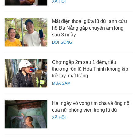
XÃ HỘI
Mất điện thoại giữa lũ dữ, anh cứu
hộ Đà Nẵng gặp chuyện ấm lòng
sau 3 ngày
ĐỜI SỐNG
Chợ ngập 2m sau 1 đêm, tiểu
thương rốn lũ Hòa Thịnh không kịp
trở tay, mất trắng
MUA SẮM
Hai ngày vô vọng tìm cha và ông nội
của nữ phóng viên trong lũ dữ
XÃ HỘI