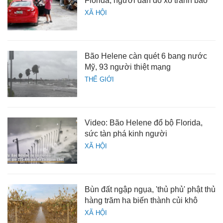
Florida, người dân đổ xô tránh bão
XÃ HỘI
Bão Helene càn quét 6 bang nước
Mỹ, 93 người thiệt mạng
THẾ GIỚI
Video: Bão Helene đổ bộ Florida,
sức tàn phá kinh người
XÃ HỘI
Bùn đất ngập ngụa, 'thủ phủ' phật thủ
hàng trăm ha biến thành củi khô
XÃ HỘI