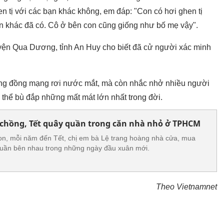
 tị với các bạn khác không, em đáp: "Con có hơi ghen tị
n khác đã có. Cô ở bên con cũng giống như bố mẹ vậy".
yện Qua Dương, tỉnh An Huy cho biết đã cử người xác minh
ộng đồng mạng rơi nước mắt, mà còn nhắc nhở nhiều người
có thể bù đắp những mất mát lớn nhất trong đời.
 chồng, Tết quây quần trong căn nhà nhỏ ở TPHCM
con, mỗi năm đến Tết, chị em bà Lệ trang hoàng nhà cửa, mua
quần bên nhau trong những ngày đầu xuân mới.
Theo Vietnamnet