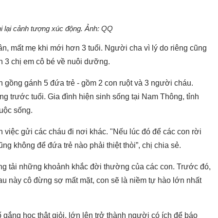
hi lại cảnh tượng xúc động. Ảnh: QQ
ân, mất mẹ khi mới hơn 3 tuổi. Người cha vì lý do riêng cũng
n 3 chị em cô bé về nuôi dưỡng.
h gồng gánh 5 đứa trẻ - gồm 2 con ruột và 3 người cháu.
g trước tuổi. Gia đình hiện sinh sống tại Nam Thông, tỉnh
cuộc sống.
 việc gửi các cháu đi nơi khác. "Nếu lúc đó để các con rời
ũng không để đứa trẻ nào phải thiệt thòi”, chị chia sẻ.
ng tải những khoảnh khắc đời thường của các con. Trước đó,
Sau này cô đừng sợ mất mặt, con sẽ là niềm tự hào lớn nhất
gắng học thật giỏi, lớn lên trở thành người có ích để báo