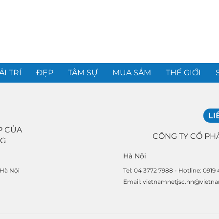
ẢI TRÍ
ĐẸP
TÂM SỰ
MUA SẮM
THẾ GIỚI
LI
P CỦA
CÔNG TY CỔ PH
NG
Hà Nội
Tel: 04 3772 7988 - Hotline: 0919
 Hà Nội
Email: vietnamnetjsc.hn@vietn