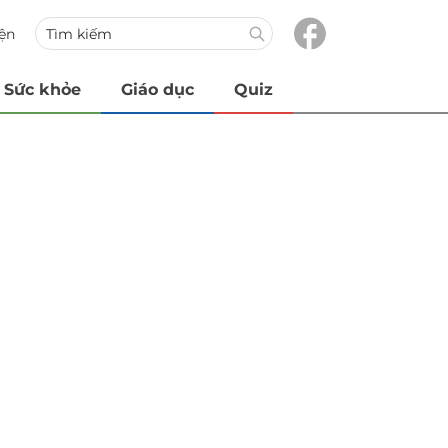
iện
Sức khỏe
Giáo dục
Quiz