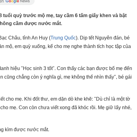
8 tuổi quỳ trước mộ mẹ, tay cầm 6 tấm giấy khen và bật
 không cầm được nước mắt.
i Bạc Châu, tỉnh An Huy (
Trung Quốc
). Dịp tết Nguyên đán, bé
ần mộ, em quỳ xuống, kể cho mẹ nghe thành tích học tập của
danh hiệu "Học sinh 3 tốt". Con thấy các bạn được bố mẹ đến
 cũng chẳng còn ý nghĩa gì, mẹ không thể nhìn thấy", bé gái
ết cho mẹ. Khi đốt thư, em dặn dò khe khẽ: "Dù chỉ là một tờ
 cho mẹ. Con còn chưa viết xong đã khóc rồi. Mẹ giữ lấy nhé,
ng kìm được nước mắt.