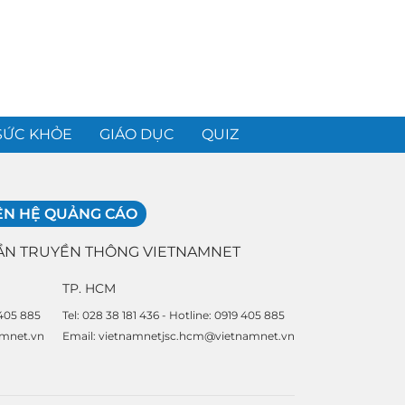
SỨC KHỎE
GIÁO DỤC
QUIZ
ÊN HỆ QUẢNG CÁO
ẦN TRUYỀN THÔNG VIETNAMNET
TP. HCM
 405 885
Tel: 028 38 181 436 - Hotline: 0919 405 885
amnet.vn
Email: vietnamnetjsc.hcm@vietnamnet.vn