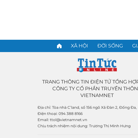
XÃ HỘI
ĐỜI SỐNG
GI
TRANG THÔNG TIN ĐIỆN TỬ TỔNG HỢ
CÔNG TY CỔ PHẦN TRUYỀN THÔ
VIETNAMNET
Địa chỉ:
Tòa nhà C’land, số 156 ngõ Xã Đàn 2, Đống Đa,
Điện thoại:
094 388 8166
Email:
ttol@vietnamnet.vn
Chịu trách nhiệm nội dung:
Trương Thị Minh Hưng