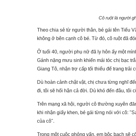
Cô ruột là người g
Theo chia sẻ từ người thân, bé gái tên Tiểu V
không ở bên cạnh cô bé. Từ đó, cô ruột đã đó
Ở tuổi 40, người phụ nữ đã ly hôn ấy một mìn
Gánh nặng mưu sinh khiến mái tóc chị bạc trắn
Giang Tô, nhận trợ cấp tối thiểu để trang trải 
Dù hoàn cảnh chật vật, chị chưa từng nghĩ đến
đi, tôi sẽ hối hận cả đời. Dù khó đến đâu, tôi c
Trên mạng xã hội, người cô thường xuyên đă
khi nhận giấy khen, bé gái từng nói với cô: "
của cô".
Trong một cuộc phỏng vấn, em bộc bạch sẽ cố 