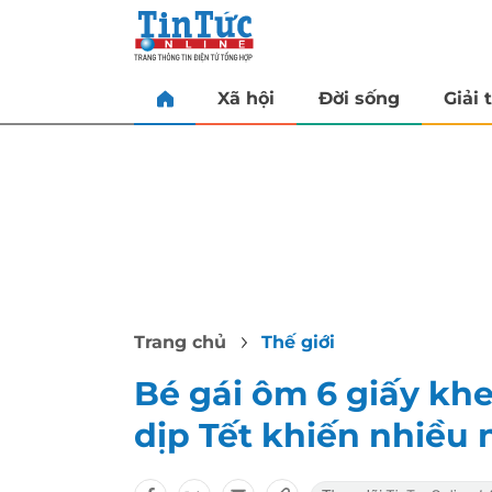
Xã hội
Đời sống
Giải t
Trang chủ
Thế giới
Bé gái ôm 6 giấy k
dịp Tết khiến nhiều 