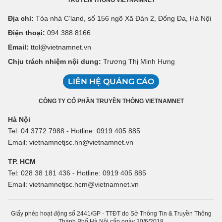
TRUYỀN THÔNG VIETNAMNET
Địa chỉ:
Tòa nhà C’land, số 156 ngõ Xã Đàn 2, Đống Đa, Hà Nội
Điện thoại:
094 388 8166
Email:
ttol@vietnamnet.vn
Chịu trách nhiệm nội dung:
Trương Thị Minh Hưng
LIÊN HỆ QUẢNG CÁO
CÔNG TY CỔ PHẦN TRUYỀN THÔNG VIETNAMNET
Hà Nội
Tel: 04 3772 7988 - Hotline: 0919 405 885
Email: vietnamnetjsc.hn@vietnamnet.vn
TP. HCM
Tel: 028 38 181 436 - Hotline: 0919 405 885
Email: vietnamnetjsc.hcm@vietnamnet.vn
Giấy phép hoạt động số 2441/GP - TTĐT do Sở Thông Tin & Truyền Thông
Thành Phố Hà Nội cấp ngày 20/6/2018