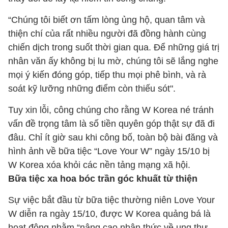
“Chúng tôi biết ơn tấm lòng ủng hộ, quan tâm và
thiện chí của rất nhiều người đã đồng hành cùng
chiến dịch trong suốt thời gian qua. Để những giá trị
nhân văn ấy không bị lu mờ, chúng tôi sẽ lắng nghe
mọi ý kiến đóng góp, tiếp thu mọi phê bình, và rà
soát kỹ lưỡng những điểm còn thiếu sót".
Tuy xin lỗi, công chúng cho rằng W Korea né tránh
vấn đề trọng tâm là số tiền quyên góp thật sự đã đi
đâu. Chỉ ít giờ sau khi công bố, toàn bộ bài đăng và
hình ảnh về bữa tiệc “Love Your W” ngày 15/10 bị
W Korea xóa khỏi các nền tảng mạng xã hội.
Bữa tiệc xa hoa bóc trần góc khuất từ thiện
Sự việc bắt đầu từ bữa tiệc thường niên Love Your
W diễn ra ngày 15/10, được W Korea quảng bá là
hoạt động nhằm “nâng cao nhận thức về ung thư