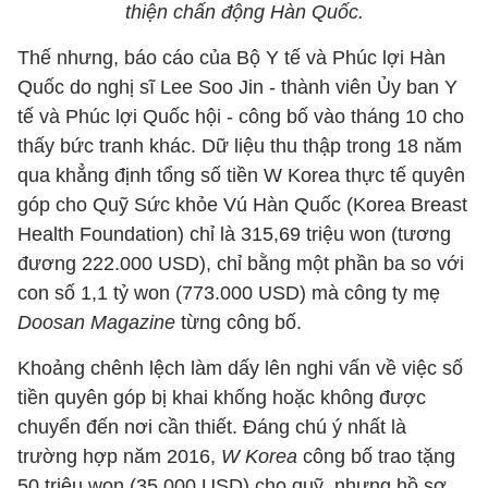
thiện chấn động Hàn Quốc.
Thế nhưng, báo cáo của Bộ Y tế và Phúc lợi Hàn
Quốc do nghị sĩ Lee Soo Jin - thành viên Ủy ban Y
tế và Phúc lợi Quốc hội - công bố vào tháng 10 cho
thấy bức tranh khác. Dữ liệu thu thập trong 18 năm
qua khẳng định tổng số tiền W Korea thực tế quyên
góp cho Quỹ Sức khỏe Vú Hàn Quốc (Korea Breast
Health Foundation) chỉ là 315,69 triệu won (tương
đương 222.000 USD), chỉ bằng một phần ba so với
con số 1,1 tỷ won (773.000 USD) mà công ty mẹ
Doosan Magazine
từng công bố.
Khoảng chênh lệch làm dấy lên nghi vấn về việc số
tiền quyên góp bị khai khống hoặc không được
chuyển đến nơi cần thiết. Đáng chú ý nhất là
trường hợp năm 2016,
W Korea
công bố trao tặng
50 triệu won (35.000 USD) cho quỹ, nhưng hồ sơ