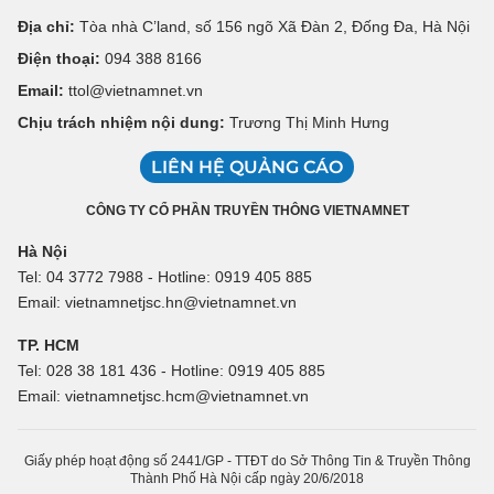
Địa chỉ:
Tòa nhà C’land, số 156 ngõ Xã Đàn 2, Đống Đa, Hà Nội
Điện thoại:
094 388 8166
Email:
ttol@vietnamnet.vn
Chịu trách nhiệm nội dung:
Trương Thị Minh Hưng
LIÊN HỆ QUẢNG CÁO
CÔNG TY CỔ PHẦN TRUYỀN THÔNG VIETNAMNET
Hà Nội
Tel: 04 3772 7988 - Hotline: 0919 405 885
Email: vietnamnetjsc.hn@vietnamnet.vn
TP. HCM
Tel: 028 38 181 436 - Hotline: 0919 405 885
Email: vietnamnetjsc.hcm@vietnamnet.vn
Giấy phép hoạt động số 2441/GP - TTĐT do Sở Thông Tin & Truyền Thông
Thành Phố Hà Nội cấp ngày 20/6/2018