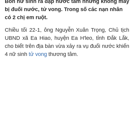
Bốn nữ sinh ra đập nước tắm nhưng không may
bị đuối nước, tử vong. Trong số các nạn nhân
có 2 chị em ruột.
Chiều tối 22-1, ông Nguyễn Xuân Trọng, Chủ tịch
UBND xã Ea Hiao, huyện Ea H'leo, tỉnh Đắk Lắk,
cho biết trên địa bàn vừa xảy ra vụ đuối nước khiến
4 nữ sinh
tử vong
thương tâm.