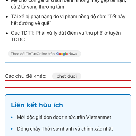
Mẹ chở con gái đi khám bệnh không may gặp tai nạn,
cả 2 tử vong thương tâm
Tài xế bị phạt nặng do vi phạm nồng độ cồn: "Tết này
hết đường về quê"
Cục TDTT: Phải xử lý dứt điểm vụ 'thu phế' ở tuyển
TDDC
Các chủ đề khác:
chết đuối
Liên kết hữu ích
Mời độc giả đón đọc
tin tức
trên Vietnamnet
Dòng chảy
Thời sự
nhanh và chính xác nhất