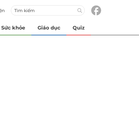
iện
Sức khỏe
Giáo dục
Quiz