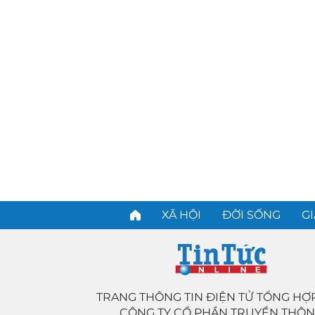
XÃ HỘI
ĐỜI SỐNG
GI
TRANG THÔNG TIN ĐIỆN TỬ TỔNG HỢ
CÔNG TY CỔ PHẦN TRUYỀN THÔ