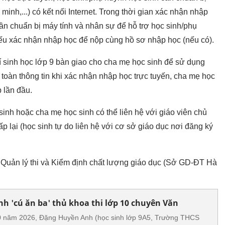
ng minh,...) có kết nối Internet. Trong thời gian xác nhận nhập
cần chuẩn bị máy tính và nhân sự để hỗ trợ học sinh/phụ
iếu xác nhận nhập học để nộp cùng hồ sơ nhập học (nếu có).
í sinh học lớp 9 bàn giao cho cha mẹ học sinh để sử dụng
 toàn thông tin khi xác nhận nhập học trực tuyến, cha mẹ học
 lần đầu.
inh hoặc cha mẹ học sinh có thể liên hệ với giáo viên chủ
 lại (học sinh tự do liên hệ với cơ sở giáo dục nơi đăng ký
ng Quản lý thi và Kiểm định chất lượng giáo dục (Sở GD-ĐT Hà
nh 'cú ăn ba' thủ khoa thi lớp 10 chuyên Văn
0 năm 2026, Đặng Huyền Anh (học sinh lớp 9A5, Trường THCS