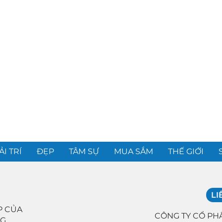
ẢI TRÍ
ĐẸP
TÂM SỰ
MUA SẮM
THẾ GIỚI
LI
P CỦA
CÔNG TY CỔ PH
NG