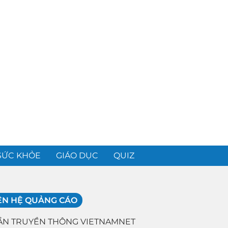
SỨC KHỎE
GIÁO DỤC
QUIZ
ÊN HỆ QUẢNG CÁO
ẦN TRUYỀN THÔNG VIETNAMNET