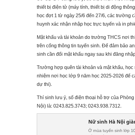
thiết bị điện tử (máy tính, thiết bị di động thô
học đợt 1 từ ngày 25/6 đến 27/6, các trường 
huynh xác nhận nhập học trực tuyến và in ph
Mật khẩu và tài khoản do trường THCS nơi th
trên cổng thông tin tuyển sinh. Để đảm bảo an
sinh cần đổi mật khẩu ngay sau khi đăng nhập
Trường hợp quên tài khoản và mật khẩu, học s
nhiệm nơi học lớp 9 năm học 2025-2026 để cấp
dự thi).
Thí sinh lưu ý, số điện thoại hỗ trợ của Phò
Nội) là: 0243.825.3743; 0243.938.7312.
Nữ sinh Hà Nội già
Ở mùa tuyển sinh lớp 1