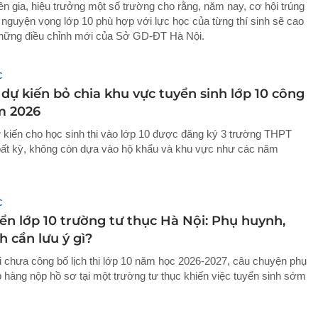
n gia, hiệu trưởng một số trường cho rằng, năm nay, cơ hội trúng
 nguyện vọng lớp 10 phù hợp với lực học của từng thí sinh sẽ cao
hững điều chỉnh mới của Sở GD-ĐT Hà Nội.
C
dự kiến bỏ chia khu vực tuyển sinh lớp 10 công
m 2026
 kiến cho học sinh thi vào lớp 10 được đăng ký 3 trường THPT
bất kỳ, không còn dựa vào hộ khẩu và khu vực như các năm
C
ển lớp 10 trường tư thục Hà Nội: Phụ huynh,
h cần lưu ý gì?
 chưa công bố lịch thi lớp 10 năm học 2026-2027, câu chuyện phụ
 hàng nộp hồ sơ tại một trường tư thục khiến việc tuyển sinh sớm