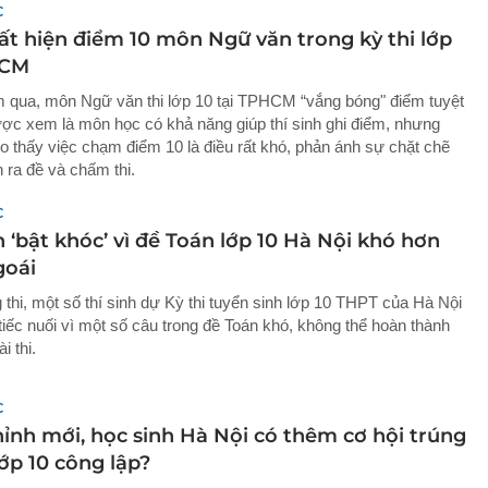
C
ất hiện điểm 10 môn Ngữ văn trong kỳ thi lớp
HCM
 qua, môn Ngữ văn thi lớp 10 tại TPHCM “vắng bóng" điểm tuyệt
ược xem là môn học có khả năng giúp thí sinh ghi điểm, nhưng
ho thấy việc chạm điểm 10 là điều rất khó, phản ánh sự chặt chẽ
 ra đề và chấm thi.
C
h ‘bật khóc’ vì đề Toán lớp 10 Hà Nội khó hơn
oái
 thi, một số thí sinh dự Kỳ thi tuyển sinh lớp 10 THPT của Hà Nội
tiếc nuối vì một số câu trong đề Toán khó, không thể hoàn thành
i thi.
C
hỉnh mới, học sinh Hà Nội có thêm cơ hội trúng
ớp 10 công lập?