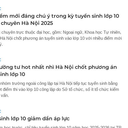
C
iểm mới đáng chú ý trong kỳ tuyển sinh lớp 10
 chuyên Hà Nội 2025
 chuyên trực thuộc đại học, gồm: Ngoại ngữ, Khoa học Tự nhiên,
à Nội chốt phương án tuyển sinh vào lớp 10 với nhiều điểm mới
ý.
C
rường tư hot nhất nhì Hà Nội chốt phương án
inh lớp 10
nhóm trường ngoài công lập tại Hà Nội tiếp tục tuyển sinh bằng
t điểm thi vào lớp 10 công lập do Sở tổ chức, số ít tổ chức kiểm
 vấn.
C
inh lớp 10 giảm dần áp lực
m học trước, chỉ tiêu tuyển sinh lớp 10 năm học 2025-2026 tại TP