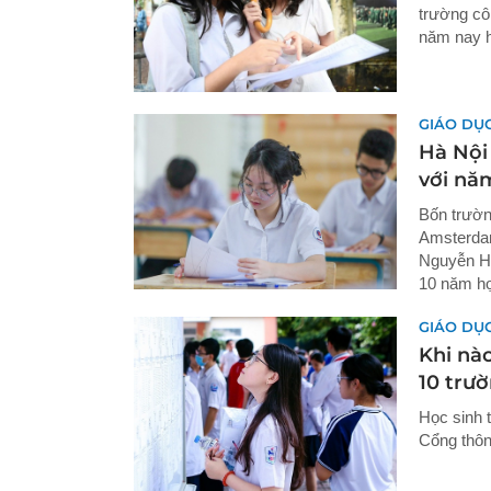
trường côn
năm nay h
GIÁO DỤ
Hà Nội 
với nă
Bốn trườ
Amsterda
Nguyễn Hu
10 năm họ
GIÁO DỤ
Khi nà
10 trư
Học sinh 
Cổng thôn