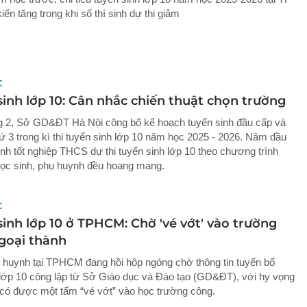
n tăng trong khi số thí sinh dự thi giảm
C
sinh lớp 10: Cân nhắc chiến thuật chọn trường
g 2, Sở GD&ĐT Hà Nội công bố kế hoạch tuyển sinh đầu cấp và
hứ 3 trong kì thi tuyển sinh lớp 10 năm học 2025 - 2026. Năm đầu
inh tốt nghiệp THCS dự thi tuyển sinh lớp 10 theo chương trình
ọc sinh, phụ huynh đều hoang mang.
C
inh lớp 10 ở TPHCM: Chờ 'vé vớt' vào trường
goại thành
 huynh tại TPHCM đang hồi hộp ngóng chờ thông tin tuyển bổ
lớp 10 công lập từ Sở Giáo dục và Đào tạo (GD&ĐT), với hy vọng
có được một tấm “vé vớt” vào học trường công.