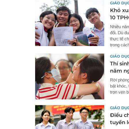
GIÁO DỤ
Khó xu
10 TP
Nhiều năm
đối. Dù đ
thực tế c
trong cách
GIÁO DỤ
Thí sin
năm ng
Rời phòng
bật khóc, 
trọn vẹn bà
GIÁO DỤ
Điều c
tuyển l