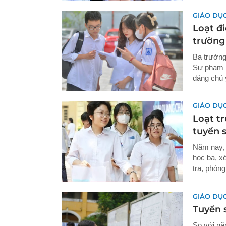
GIÁO DỤ
Loạt đ
trường
Ba trường
Sư phạm H
đáng chú 
GIÁO DỤ
Loạt t
tuyển s
Năm nay, 
học bạ, xé
tra, phỏng
GIÁO DỤ
Tuyển s
So với nă