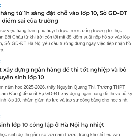
C
 hàng từ 1h sáng đặt chỗ vào lớp 10, Sở GD-ĐT
2 điểm sai của trường
 sự việc hàng trăm phụ huynh trực trước cổng trường tư thục
 Bội Châu từ khi trời còn tối mịt để kiếm suất nộp hồ sơ vào lớp
n, Sở GD-ĐT Hà Nội yêu cầu trường dừng ngay việc tiếp nhận hồ
ếp.
C
t xây dựng ngân hàng đề thi tốt nghiệp và bỏ
tuyển sinh lớp 10
ềm năm học 2025-2026, thầy Nguyễn Quang Thi, Trường THPT
Lâm Đồng) đề xuất Bộ GD-ĐT xây dựng ngân hàng đề thi và bỏ kỳ
 sinh lớp 10, nhằm giảm áp lực và tạo sự công bằng cho học sinh.
C
inh lớp 10 công lập ở Hà Nội hạ nhiệt
ọc sinh dự thi giảm so với năm trước, trong khi chỉ tiêu vào