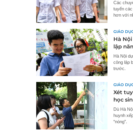
Các chuyê
tuyển các
hơn với n
GIÁO DỤ
Hà Nội 
lập nă
Hà Nội dự
công lập 
trước.
GIÁO DỤ
Xét tuy
học sin
Dù Hà Nội
huynh xếp
“nóng”.