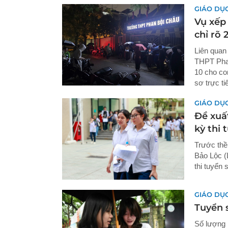
GIÁO DỤ
Vụ xếp
chỉ rõ 
Liên quan
THPT Phan
10 cho co
sơ trực ti
GIÁO DỤ
Đề xuấ
kỳ thi 
Trước th
Bảo Lộc (
thi tuyển
GIÁO DỤ
Tuyển s
Số lượng h