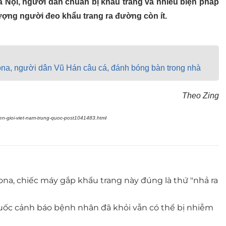
 Nội, người dân chuẩn bị khẩu trang và nhiều biện pháp
ượng người đeo khẩu trang ra đường còn ít.
rona, người dân Vũ Hán câu cá, đánh bóng bàn trong nhà
Theo Zing
ien-gioi-viet-nam-trung-quoc-post1041483.html
rona, chiếc máy gắp khẩu trang này đúng là thứ "nhả ra
Quốc cảnh báo bệnh nhân đã khỏi vẫn có thể bị nhiễm