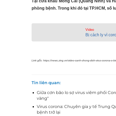
Tại cửa khẩu Móng Cái (Quảng Ninh) và Hà
phòng bệnh. Trong khi đó tại TP.HCM, số l
Video
Bị cách ly vì co
Link gốc: https://news.zing.vn/video-canh-chong-dich-virus-corona-o-b
Tin liên quan
Giữa cơn bão lo sợ virus viêm phổi Co
vàng"
Virus corona: Chuyên gia y tế Trung 
bệnh trở lại