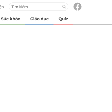
iện
Sức khỏe
Giáo dục
Quiz